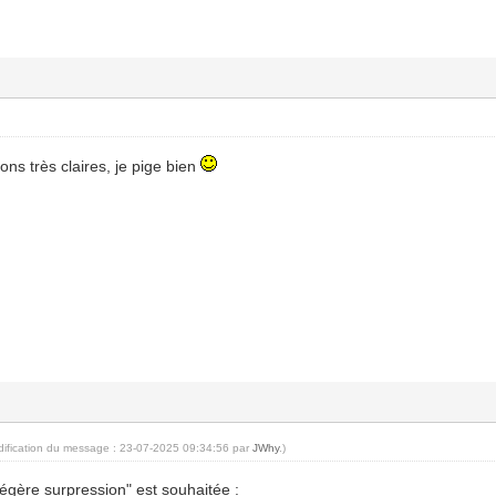
ions très claires, je pige bien
dification du message : 23-07-2025 09:34:56 par
JWhy
.)
légère surpression" est souhaitée :