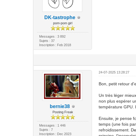
DK-tastrophe
pom-pom girl
Messages : 3 892
Sujets : 37
Inscription : Feb 2018
24-07-2025 13:28:27
Bon, petit retour d'
Un très léger mieux
non plus espérer un 
bernie38
température GPU. Il
Posting Freak
Ensuite, je pense f
temps (une fois par
Messages : 1 446
refroidissement. De 
Sujets : 7
Inscription : Dec 2023
principe, l'inconvén