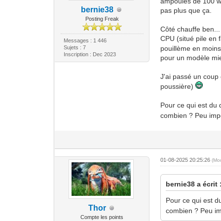
ampoules de 100 wat
bernie38
pas plus que ça.
Posting Freak
Côté chauffe ben... 
CPU (situé pile en
Messages : 1 446
Sujets : 7
pouillème en moins
Inscription : Dec 2023
pour un modèle mieu
J'ai passé un coup d
poussière)
Pour ce qui est du 
combien ? Peu imp
01-08-2025 20:25:26
(Mo
bernie38 a écrit 
Pour ce qui est du
Thor
combien ? Peu im
Compte les points