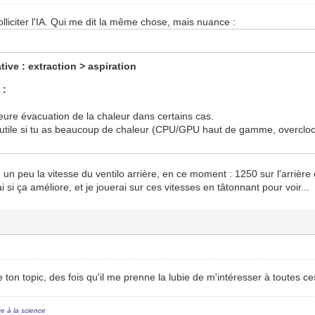
olliciter l'IA. Qui me dit la même chose, mais nuance :
ive : extraction > aspiration
 :
leure évacuation de la chaleur dans certains cas.
 utile si tu as beaucoup de chaleur (CPU/GPU haut de gamme, overcloc
un peu la vitesse du ventilo arrière, en ce moment : 1250 sur l'arrière e
i si ça améliore, et je jouerai sur ces vitesses en tâtonnant pour voir...
e ton topic, des fois qu'il me prenne la lubie de m'intéresser à toutes ce
re à la science