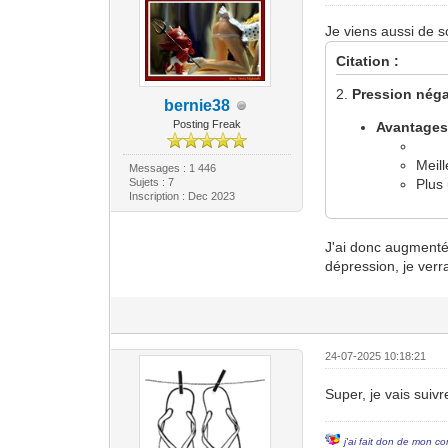
Je viens aussi de s
Citation :
2.
Pression négat
bernie38
Posting Freak
Avantages
Meil
Messages : 1 446
Sujets : 7
Plus
Inscription : Dec 2023
J'ai donc augmenté 
dépression, je verra
24-07-2025 10:18:21
Super, je vais suivr
j'ai fait don de mon co