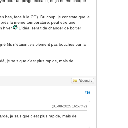
ayer pour un pliage efficace, et ça ne me choque
t en bas, face à la CG). Du coup, je constate que le
u près la même température, peut être une
en hiver
L'idéal serait de changer de boitier
agné (ils n'étaient visiblement pas bouchés par la
dé, je sais que c'est plus rapide, mais de
Répondre
#19
(01-08-2025 16:57:42)
ardé, je sais que c'est plus rapide, mais de