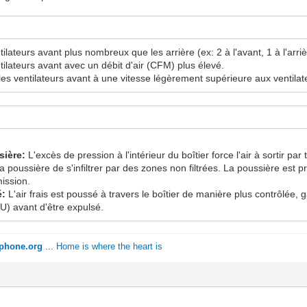
ntilateurs avant plus nombreux que les arrière (ex: 2 à l'avant, 1 à l'arriè
ntilateurs avant avec un débit d'air (CFM) plus élevé.
 les ventilateurs avant à une vitesse légèrement supérieure aux ventilate
sière:
L'excès de pression à l'intérieur du boîtier force l'air à sortir par 
 poussière de s'infiltrer par des zones non filtrées. La poussière est p
mission.
é:
L'air frais est poussé à travers le boîtier de manière plus contrôlée,
) avant d'être expulsé.
ophone.org
...
Home is where the heart is