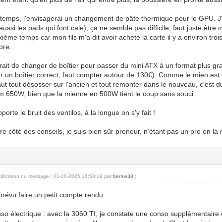
emps, j'envisagerai un changement de pâte thermique pour le GPU. J
aussi les pads qui font cale), ça ne semble pas difficile, faut juste être m
ème temps car mon fils m'a dit avoir acheté la carte il y a environ trois
ore.
serait de changer de boîtier pour passer du mini ATX à un format plus g
ur un boîtier correct, faut compter autour de 130€). Comme le mien est qu
aut tout désosser sur l'ancien et tout remonter dans le nouveau, c'est du bo
lim 650W, bien que la mienne en 500W tient le coup sans souci.
porte le bruit des ventilos, à la longue on s'y fait !
e côté des conseils, je suis bien sûr preneur, n'étant pas un pro en la m
dification du message : 01-08-2025 16:58:19 par
bernie38
.)
révu faire un petit compte rendu...
nso électrique : avec la 3060 TI, je constate une conso supplémentaire 