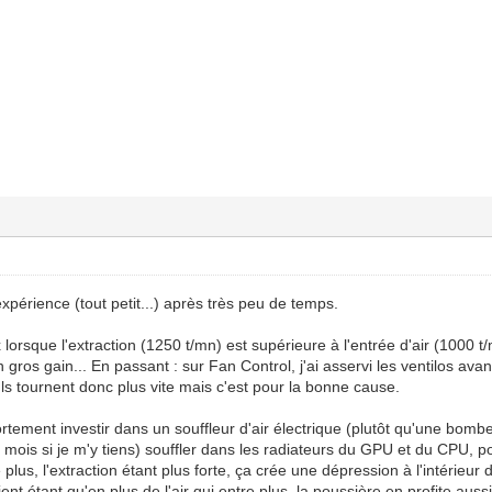
expérience (tout petit...) après très peu de temps.
 lorsque l'extraction (1250 t/mn) est supérieure à l'entrée d'air (1000 
gros gain... En passant : sur Fan Control, j'ai asservi les ventilos avant 
s tournent donc plus vite mais c'est pour la bonne cause.
ortement investir dans un souffleur d'air électrique (plutôt qu'une bom
 mois si je m'y tiens) souffler dans les radiateurs du GPU et du CPU, 
plus, l'extraction étant plus forte, ça crée une dépression à l'intérieur d
ient étant qu'en plus de l'air qui entre plus, la poussière en profite aussi