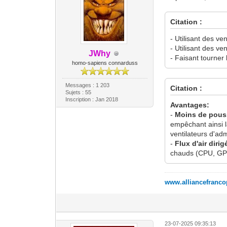
Citation :
- Utilisant des ve
- Utilisant des ve
JWhy
- Faisant tourner
homo-sapiens connarduss
Messages : 1 203
Citation :
Sujets : 55
Inscription : Jan 2018
Avantages:
-
Moins de pous
empêchant ainsi la
ventilateurs d'ad
-
Flux d'air dirig
chauds (CPU, GPU
www.alliancefranc
23-07-2025 09:35:13