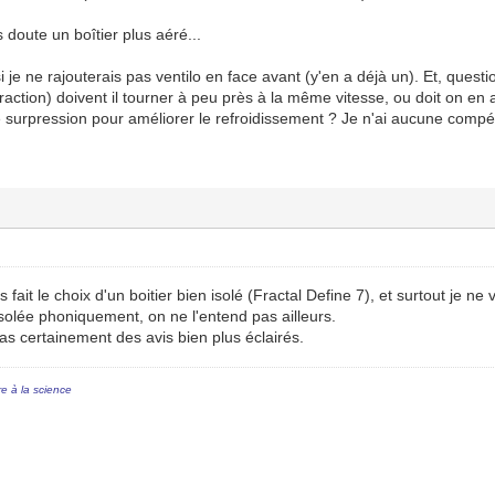
doute un boîtier plus aéré...
e ne rajouterais pas ventilo en face avant (y'en a déjà un). Et, question
xtraction) doivent il tourner à peu près à la même vitesse, ou doit on en
e surpression pour améliorer le refroidissement ? Je n'ai aucune compé
s fait le choix d'un boitier bien isolé (Fractal Define 7), et surtout je 
solée phoniquement, on ne l'entend pas ailleurs.
ras certainement des avis bien plus éclairés.
re à la science