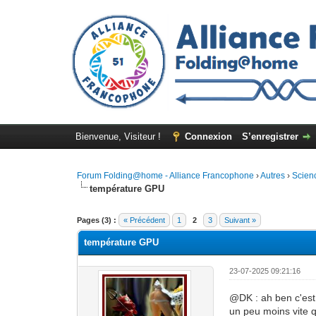
Bienvenue, Visiteur !
Connexion
S’enregistrer
Forum Folding@home - Alliance Francophone
›
Autres
›
Scienc
température GPU
Pages (3) :
« Précédent
1
2
3
Suivant »
température GPU
23-07-2025 09:21:16
@DK : ah ben c'est q
un peu moins vite 