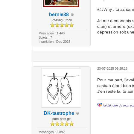
@JWhy : tu as sans 
bernie38
Posting Freak
Je me demandais si j
d'air) et arrière (e
dépression soit un
Messages : 1 446
Sujets : 7
Inscription : Dec 2023
23-07-2025 09:29:18
Pour ma part, j'avai
casbah étant bien i
J'en reste là, tu au
j'ai fait don de mon co
DK-tastrophe
pom-pom girl
Messages : 3 892