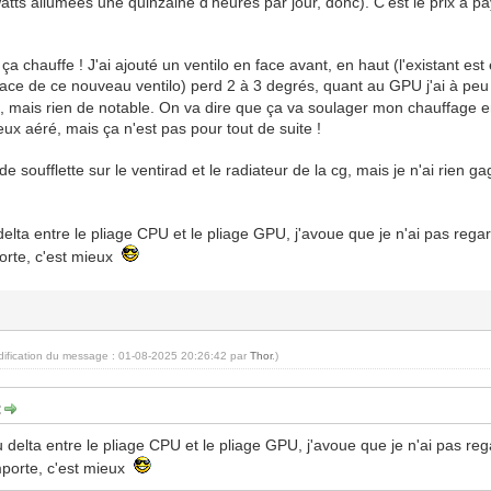
ts allumées une quinzaine d'heures par jour, donc). C'est le prix à p
ça chauffe ! J'ai ajouté un ventilo en face avant, en haut (l'existant es
 face de ce nouveau ventilo) perd 2 à 3 degrés, quant au GPU j'ai à pe
, mais rien de notable. On va dire que ça va soulager mon chauffage 
x aéré, mais ça n'est pas pour tout de suite !
e soufflette sur le ventirad et le radiateur de la cg, mais je n'ai rien g
delta entre le pliage CPU et le pliage GPU, j'avoue que je n'ai pas regar
orte, c'est mieux
dification du message : 01-08-2025 20:26:42 par
Thor
.)
:
 delta entre le pliage CPU et le pliage GPU, j'avoue que je n'ai pas reg
porte, c'est mieux