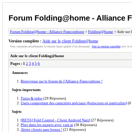
Forum Folding@home - Alliance 
Forum Folding@home - Alliance Francophone
>
Folding@home
> Aide sur 
Version complète :
Aide sur le client Folding@home
Vous consultez actuellement la version basse qualité d’un document.
Voir la version complète
avec le b
Aide sur le client Folding@home
Pages :
1
2
3
4
5
6
Annonces
Bienvenue sur le forum de l'Alliance Francophone !
Sujets importants
Tutos & infos
(29 Réponses)
Users comportant des caractères spéciaux (boinceurs en particulier)
(0
Sujets
[BETA] Fold Control - Client Android Natif
(27 Réponses)
Plier dans les nuages avec vast.ai
(38 Réponses)
Alerte clients sans bonus !
(21 Réponses)