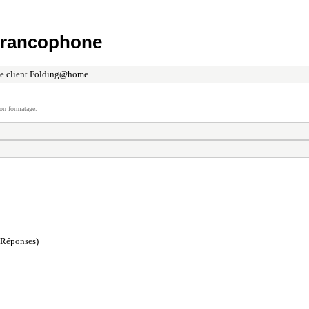
Francophone
le client Folding@home
on formatage.
 Réponses)