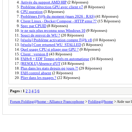
Arrivée du support AMD HIP
(2 Réponses)
Problème détection GPU avec client v7
(8 Réponses)
CPU question
(3 Réponses)
Problèmes F@h du moment (mars 2026 : RAS)
(41 Réponses)
Client Linux - Docker Compose - HTTP error ??
(15 Réponses)
Spec par CPUID
(8 Réponses)
je ne suis plus reconnu sous Windows 10
(9 Réponses)
Souci de renvoi de WU ?
(20 Réponses)
[résolu] Problème activation compte F@h v8
(10 Réponses)
[résolu] Core returned WU_STALLED
(5 Réponses)
Quel usage CPU si pliage que GPU ?
(9 Réponses)
Client : version 8
(43 Réponses)
FAHv8 + EDF Tempo gérés en automatique
(16 Réponses)
[RESOLU] Absence d'UT
(18 Réponses)
Plus dans les stats depuis qq jours ?!
(29 Réponses)
FAH control absent
(2 Réponses)
Plier dans les nuages ?
(22 Réponses)
Pages :
1
2
3
4
5
6
Forum Folding@home - Alliance Francophone
>
Folding@home
> Aide sur 