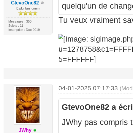
GtevoOne82
quelqu'un de chang
E pluribus unum
Tu veux vraiment sav
Messages : 350
Sujets : 11
Inscription : Dec 2019
04-01-2025 07:17:33
(Mod
GtevoOne82 a écrit
JWhy pas compris 
JWhy