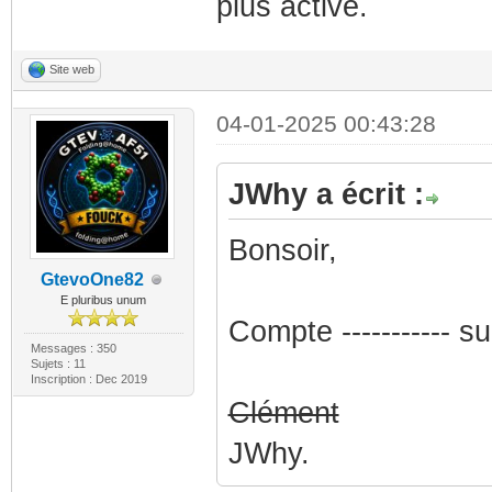
plus active.
Site web
04-01-2025 00:43:28
JWhy a écrit :
Bonsoir,
GtevoOne82
E pluribus unum
Compte ----------- 
Messages : 350
Sujets : 11
Inscription : Dec 2019
Clément
JWhy.