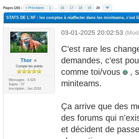
Pages (20) :
« Précédent
1
…
16
17
18
19
20
STATS DE L'AF : les comptes à réaffecter dans les miniteams, c'est là
03-01-2025 20:02:53
(Mod
C'est rare les chang
demandes, c'est pour
Thor
Compte les points
comme toi/vous
, 
Messages : 3 025
miniteams.
Sujets : 37
Inscription : Jan 2018
Ça arrive que des m
des forums qui n’ex
et décident de pass