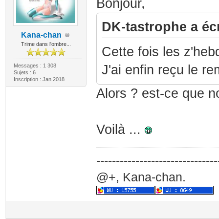
Bonjour,
DK-tastrophe a écr
Kana-chan
Trime dans l'ombre...
Cette fois les z'he
Messages : 1 308
J'ai enfin reçu le r
Sujets : 6
Inscription : Jan 2018
Alors ? est-ce que n
Voilà ...
-------------------------------
@+, Kana-chan.