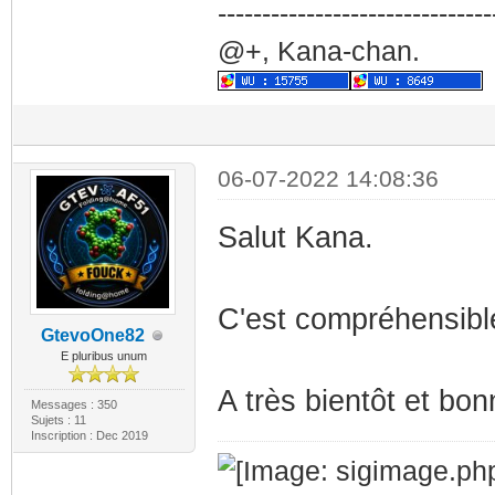
-------------------------------
@+, Kana-chan.
06-07-2022 14:08:36
Salut Kana.
C'est compréhensibl
GtevoOne82
E pluribus unum
A très bientôt et bo
Messages : 350
Sujets : 11
Inscription : Dec 2019