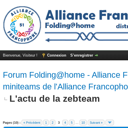
Bienvenue, Visiteur !
Connexion
S’enregistrer
Forum Folding@home - Alliance 
miniteams de l'Alliance Francoph
L'actu de la zebteam
Pages (10) :
« Précédent
1
2
3
4
5
…
10
Suivant »