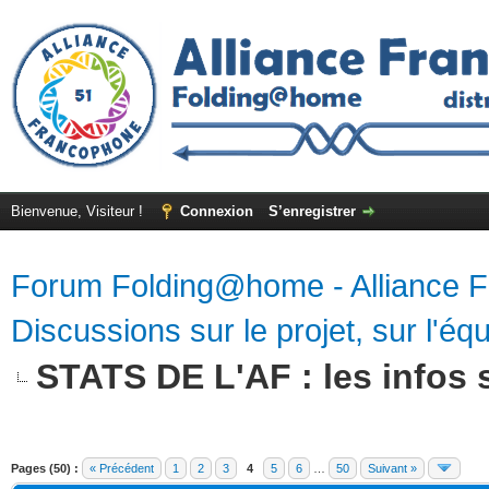
Bienvenue, Visiteur !
Connexion
S’enregistrer
Forum Folding@home - Alliance 
Discussions sur le projet, sur l'équ
STATS DE L'AF : les infos s
Pages (50) :
« Précédent
1
2
3
4
5
6
…
50
Suivant »