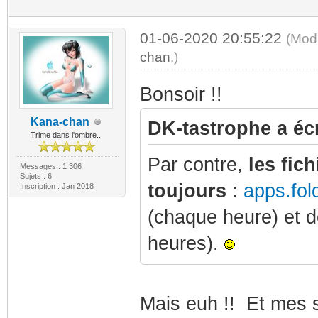
01-06-2020 20:55:22
(Mod
chan
.)
Bonsoir !!
Kana-chan
DK-tastrophe a écr
Trime dans l'ombre...
Par contre,
les fich
Messages : 1 306
Sujets : 6
toujours
:
apps.fol
Inscription : Jan 2018
(chaque heure) et 
heures).
Mais euh !! Et mes s