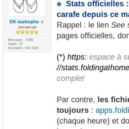
Stats officielles
carafe depuis ce ma
DK-tastrophe
Rappel : le lien
See 
pom-pom girl
pages officielles, do
Messages : 3 890
Sujets : 37
Inscription : Feb 2018
(*)
https:
espace à s
//stats.foldingathom
complet
Par contre,
les fich
toujours
:
apps.fold
(chaque heure) et d