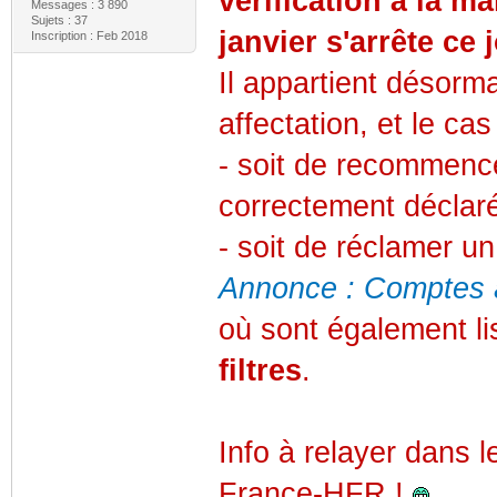
vérification à la 
Messages : 3 890
Sujets : 37
janvier s'arrête ce 
Inscription : Feb 2018
Il appartient désorm
affectation, et le ca
- soit de recommenc
correctement déclar
- soit de réclamer un
Annonce : Comptes à 
où sont également l
filtres
.
Info à relayer dans l
France-HFR !