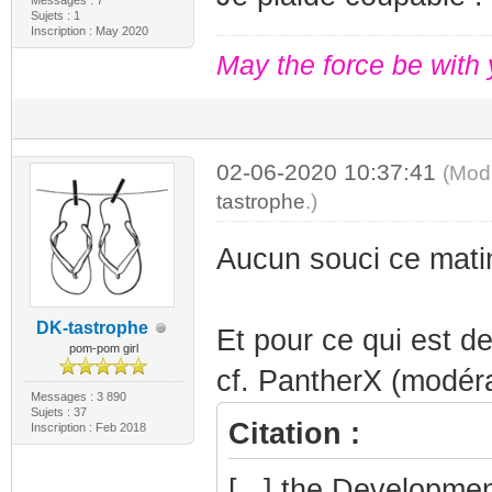
Messages : 7
Sujets : 1
Inscription : May 2020
May the force be with 
02-06-2020 10:37:41
(Mod
tastrophe
.)
Aucun souci ce matin
DK-tastrophe
Et pour ce qui est d
pom-pom girl
cf. PantherX (modér
Messages : 3 890
Sujets : 37
Citation :
Inscription : Feb 2018
[...] the Development