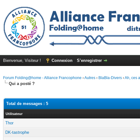
Bienvenue, Visiteur !
Connexion
S’enregistrer
Forum Folding@home - Alliance Francophone
›
Autres
›
BlaBla-Divers
›
Ah, ces a
Qui a posté ?
Total de messages : 5
Utilisateur
Thor
DK-tastrophe