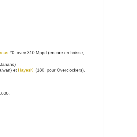
mous
#0, avec 310 Mppd (encore en baisse,
 Banano)
aiwan) et
HayesK
(180, pour Overclockers),
.
p1000.