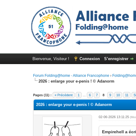
Bienvenue, Visiteur !
Connexion
S’enregistrer
Forum Folding@home - Alliance Francophone
›
Folding@hom
2026 : enlarge your e-penis ! © Adanorm
Pages (11) :
« Précédent
1
…
6
7
8
9
10
11
S
2026 : enlarge your e-penis ! © Adanorm
02-06-2026 13:11:25
(Mo
Empirehell a écri