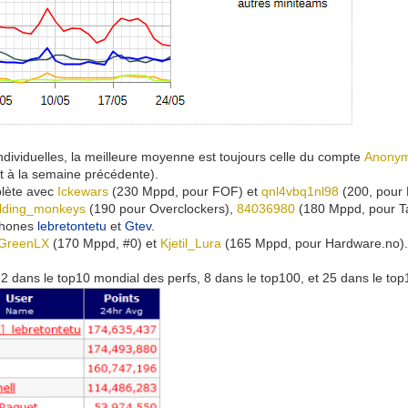
ndividuelles, la meilleure moyenne est toujours celle du compte
Anony
t à la semaine précédente).
lète avec
Ickewars
(230 Mppd, pour FOF) et
qnl4vbq1nl98
(200, pour
olding_monkeys
(190 pour Overclockers),
84036980
(180 Mppd, pour T
ophones
lebretontetu
et
Gtev
.
GreenLX
(170 Mppd, #0) et
Kjetil_Lura
(165 Mppd, pour Hardware.no)
2 dans le top10 mondial des perfs, 8 dans le top100, et 25 dans le to