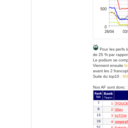
Pour les perfs i
de 25 % par rappor
Le podium se comp
Viennent ensuite
f
avant les 2 franc
Suite du top10 :
91
Nos AF sont donc : 