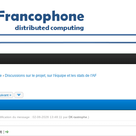
e
›
Discussions sur le projet, sur l'équipe et les stats de l'AF
uivant »
dification du message : 02-06-2026 13:48:11 par
DK-tastrophe
.)
t :