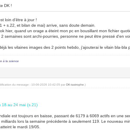
te DK !
t loin d'être à jour !
1 + s.22, et bilan de mai) arrive, sans doute demain.
i ok hier, quand un orage a éteint mon pc en bousillant mon fichier quotid
 2 semaines sont archi-pourries, personne ne peut être pressé d'en voir 
déjà les vilaines images des 2 points hebdo, j'ajouterai le vilain bla-bla p
re à la science
dification du message : 10-06-2026 10:42:05 par
DK-tastrophe
.)
18 au 24 mai (s.21)
ndiale est toujours en baisse, passant de 6179 à 6069 actifs en une se
3 milliards lors la semaine précédente à seulement 119. Le nouveau mi
atteint le mardi 19/05.