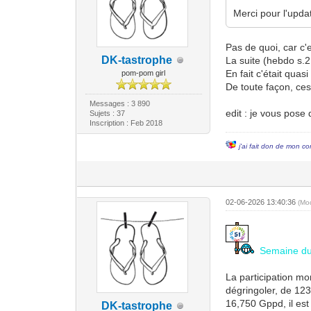
Merci pour l'upda
Pas de quoi, car c'es
DK-tastrophe
La suite (hebdo s.2
En fait c'était quas
pom-pom girl
De toute façon, ces
Messages : 3 890
edit : je vous pose 
Sujets : 37
Inscription : Feb 2018
j'ai fait don de mon co
02-06-2026 13:40:36
(Mo
Semaine du 
La participation mo
dégringoler, de 12
16,750 Gppd, il est 
DK-tastrophe