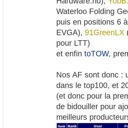
Hardware.no),
YobB
Waterloo Folding Ge
puis en positions 6 à
EVGA),
91GreenLX
(
pour LTT)
et enfin
toTOW
, pre
Nos AF sont donc : u
dans le top100, et 20
(et donc pour la prem
de bidouiller pour aj
meilleurs producteur