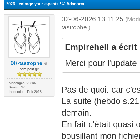
2026 : enlarge your e-penis ! © Adanorm
02-06-2026 13:11:25
(Modi
tastrophe
.)
Empirehell a écrit 
Merci pour l'update
DK-tastrophe
pom-pom girl
Messages : 3 895
Pas de quoi, car c'est
Sujets : 37
Inscription : Feb 2018
La suite (hebdo s.21 
demain.
En fait c'était quasi
bousillant mon fichier