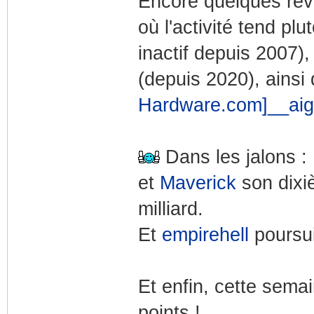
Encore quelques reve
où l'activité tend plu
inactif depuis 2007)
(depuis 2020), ainsi
Hardware.com]__ai
Dans les jalons :
et
Maverick
son dix
milliard.
Et
empirehell
poursui
Et enfin, cette sema
points !