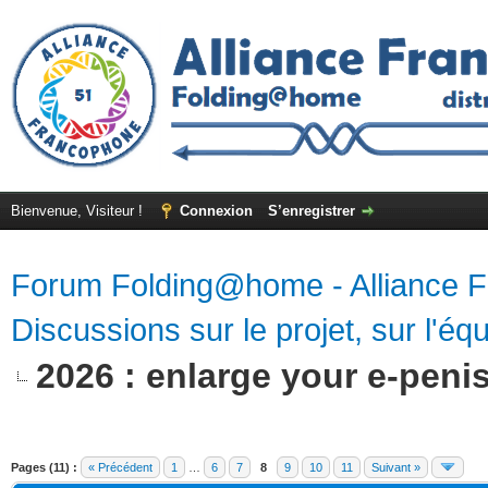
Bienvenue, Visiteur !
Connexion
S’enregistrer
Forum Folding@home - Alliance 
Discussions sur le projet, sur l'équ
2026 : enlarge your e-peni
Pages (11) :
« Précédent
1
…
6
7
8
9
10
11
Suivant »