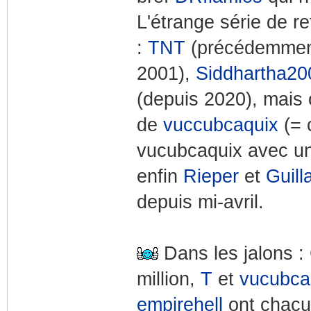
L'étrange série de r
:
TNT
(précédemment
2001),
Siddhartha20
(depuis 2020), mais 
de
vuccubcaquix
(= 
vucubcaquix avec u
enfin
Rieper
et
Guil
depuis mi-avril.
Dans les jalons :
million,
T
et
vucubca
empirehell
ont chacu