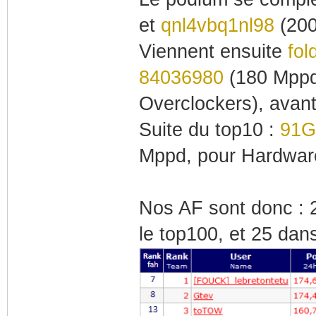
et
qnl4vbq1nl98
(200
Viennent ensuite
fo
84036980
(180 Mppd
Overclockers), avan
Suite du top10 :
91G
Mppd, pour Hardwar
Nos AF sont donc : 2
le top100, et 25 dan