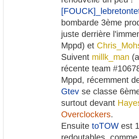
[FOUCK]_lebretonte
bombarde 3ème produ
juste derrière l'imm
Mppd) et
Chris_Moh
Suivent
millk_man
(a
récente team #106
Mppd, récemment dev
Gtev
se classe 6ème
surtout devant
Haye
Overclockers
.
Ensuite
toTOW
est 1
redoutables, comm