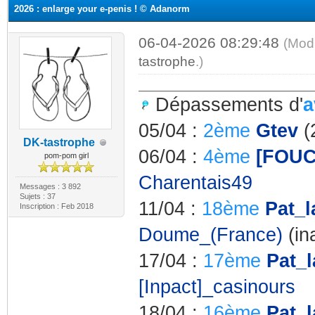
2026 : enlarge your e-penis ! © Adanorm
06-04-2026 08:29:48
(Mod
tastrophe
.)
Dépassements d'
a
05/04 :
2ème
Gtev
(
DK-tastrophe
06/04 :
4ème
[FOUC
pom-pom girl
Charentais49
Messages : 3 892
Sujets : 37
11/04 :
18ème
Pat_
Inscription : Feb 2018
Doume_(France)
(in
17/04 :
17ème
Pat_
[Inpact]_casinours
18/04 :
16ème
Pat_