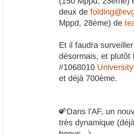
(150 Mppd, 23ème) 
deux de
folding@ev
Mppd, 28ème) de
te
Et il faudra surveille
désormais, et plutôt
#1068010
Universit
et déjà 700ème.
Dans l'AF, un nouv
très dynamique (déjà
bonus...).