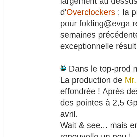
largement au dessus
d'
Overclockers
; la 
pour folding@evga re
semaines précédente
exceptionnelle résult
Dans le top-prod m
La production de
Mr.
effondrée ! Après d
des pointes à 2,5 Gp
avril.
Wait & see... mais e
renouvelle un peu !