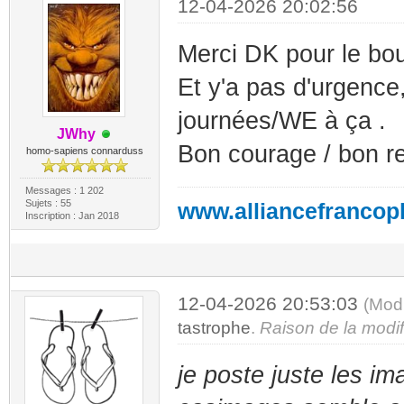
12-04-2026 20:02:56
Merci DK pour le bou
Et y'a pas d'urgence
journées/WE à ça .
JWhy
Bon courage / bon re
homo-sapiens connarduss
Messages : 1 202
Sujets : 55
www.alliancefrancop
Inscription : Jan 2018
12-04-2026 20:53:03
(Mod
tastrophe
.
Raison de la modifi
je poste juste les im