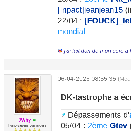
[Inpact]jeanjean15
(i
22/04 :
[FOUCK]_le
mondial
j'ai fait don de mon core à
06-04-2026 08:55:35
(Mod
DK-tastrophe a écr
Dépassements d'
JWhy
05/04 :
2ème
Gtev
homo-sapiens connarduss