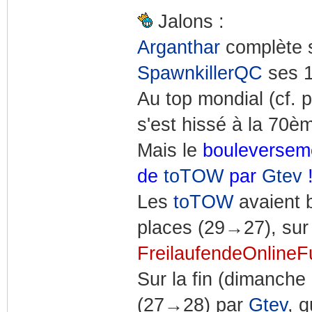
Jalons :
Arganthar
complète s
SpawnkillerQC
ses 1
Au top mondial (cf. 
s'est hissé à la 70è
Mais le
bouleverseme
de
toTOW
par
Gtev
Les
toTOW
avaient 
places (29→27), su
FreilaufendeOnlineF
Sur la fin (dimanche 
(27→28) par
Gtev
, 