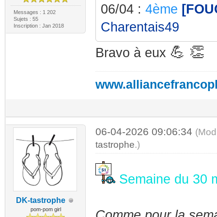
06/04 :
4ème
[FOUC
Messages : 1 202
Sujets : 55
Charentais49
Inscription : Jan 2018
💪 👏
Bravo à eux
www.alliancefrancop
06-04-2026 09:06:34
(Mod
tastrophe
.)
Semaine du 30 ma
DK-tastrophe
pom-pom girl
Comme pour la semain