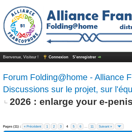
Bienvenue, Visiteur !
Connexion
S’enregistrer
Forum Folding@home - Alliance 
Discussions sur le projet, sur l'équ
2026 : enlarge your e-peni
Pages (11) :
« Précédent
1
2
3
4
5
6
…
11
Suivant »