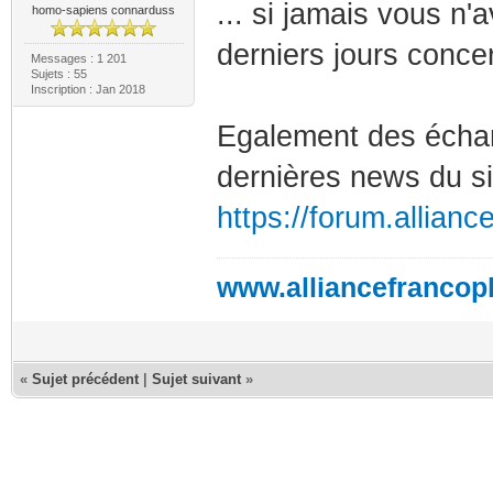
... si jamais vous n
homo-sapiens connarduss
derniers jours conce
Messages : 1 201
Sujets : 55
Inscription : Jan 2018
Egalement des échang
dernières news du s
https://forum.allian
www.alliancefrancop
«
Sujet précédent
|
Sujet suivant
»