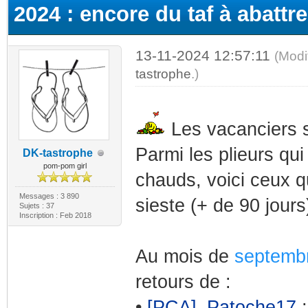
2024 : encore du taf à abattre
13-11-2024 12:57:11
(Modi
tastrophe
.)
Les vacanciers s
Parmi les plieurs qui
DK-tastrophe
pom-pom girl
chauds, voici ceux q
Messages : 3 890
sieste (+ de 90 jours
Sujets : 37
Inscription : Feb 2018
Au mois de
septemb
retours de :
•
[PCA]_Patoche17