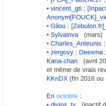
•
vincent_gti
;
[Inpac
Anonym[FOUCK]_vi
•
Gilou
;
[Zebulon.fr]
•
Sylvainva
(mars)
•
Charles_Anteunis
;
•
zergovy
;
Deexma
Kana-chan
(avril 20
et même de vrais re
KKnDX
(fin 2016 ou
En
octobre
:
•
djvins_tv
(inactif de