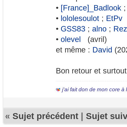
•
[France]_Badlook
;
•
lololesoulot
;
EtP
•
GSS83
;
alno
;
Rez
•
olevel
(avril)
et même :
David
(20
Bon retour et surtout
j'ai fait don de mon core à
«
Sujet précédent
|
Sujet sui