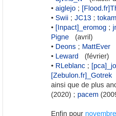
•
aiglejo
;
[Flood.fr]
•
Swii
;
JC13
;
toka
•
[Inpact]_eromog
;
j
Pigne
(avril)
•
Deons
;
MattEver
(
•
Leward
(février)
•
RLeblanc
;
[pca]_j
[Zebulon.fr]_Gotrek
(
ainsi que de plus an
(2020) ;
pacem
(200
Enfin pour
novembr