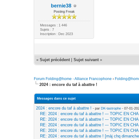
bernie38
Posting Freak
Messages : 1 446
Sujets : 7
Inscription : Dec 2023
«
Sujet précédent
|
Sujet suivant
»
Forum Folding@home - Alliance Francophone
›
Folding@hom
2024 : encore du taf à abattre !
Messages dans ce sujet
2024 : encore du taf à abattre !
- par
DK-tastrophe
- 07-01-20
RE: 2024 : encore du taf à abattre ! --- TOPIC EN
RE: 2024 : encore du taf à abattre ! --- TOPIC EN
RE: 2024 : encore du taf à abattre ! --- TOPIC EN
RE: 2024 : encore du taf à abattre ! --- TOPIC EN
RE: 2024 : encore du taf à abattre ! [màj chq dimanche