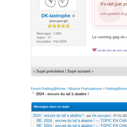
DK-tastrophe
pom-pom girl
Messages : 3 892
Le running gag du 
Sujets : 37
Inscription : Feb 2018
j'ai fait don de mon co
«
Sujet précédent
|
Sujet suivant
»
Forum Folding@home - Alliance Francophone
›
Folding@hom
2024 : encore du taf à abattre !
Messages dans ce sujet
2024 : encore du taf à abattre !
- par
DK-tastrophe
- 07-01-20
RE: 2024 : encore du taf à abattre ! --- TOPIC EN
RE: 2024 : encore du taf à abattre ! --- TOPIC EN