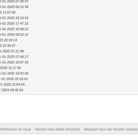
6-01-2025 07:30:47
0-01-2025 06:15:39
5 13:07:30
0-01-2025 15:10:18
6-01-2025 17:47:15
6-01-2025 18:08:22
0-01-2025 08:02:12
25 20:29:14
5 22:39:47
1-2025 07:21:38
1-01-2025 07:46:17
1-01-2025 10:07:30
-2025 11:17:36
1-01-2025 19:42:36
1-01-2025 20:16:43
01-2025 22:54:54
7-2024 08:45:04
Retourner en haut
Version bas-débit (Archivé)
Marquer tous les forums comme