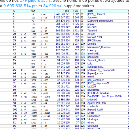
ions de nos
179 plieurs actifs
, avec le nombre de points et wu ajoutés a
 à
9·605·838·514 pts
et
34·926 wu
supplémentaires.