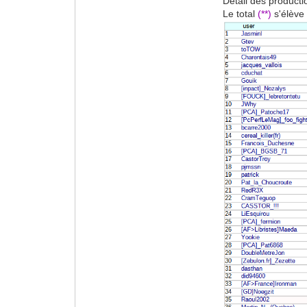
Détail des product
Le total
(**)
s'élève