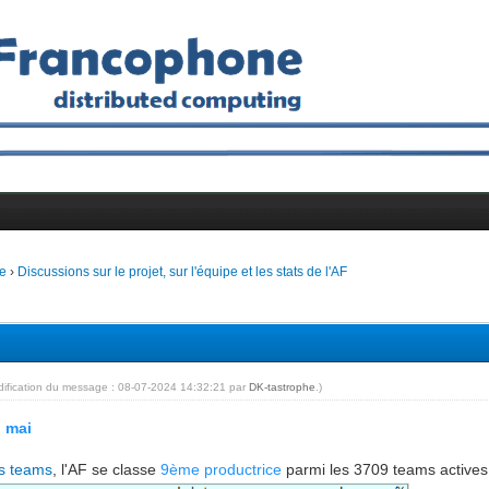
e
›
Discussions sur le projet, sur l'équipe et les stats de l'AF
dification du message : 08-07-2024 14:32:21 par
DK-tastrophe
.)
n mai
s teams
, l'AF se classe
9ème productrice
parmi les 3709 teams actives