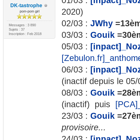
01/03 :
[inpact]_No
DK-tastrophe
2020)
pom-pom girl
02/03 :
JWhy
=13è
Messages : 3 890
Sujets : 37
03/03 :
Gouik
=30è
Inscription : Feb 2018
05/03 :
[inpact]_No
[Zebulon.fr]_antho
06/03 :
[inpact]_No
(inactif depuis le 05/
08/03 :
Gouik
=28è
(inactif) puis
[PCA]_
23/03 :
Gouik
=27è
provisoire...
24/03 :
[inpact]_No