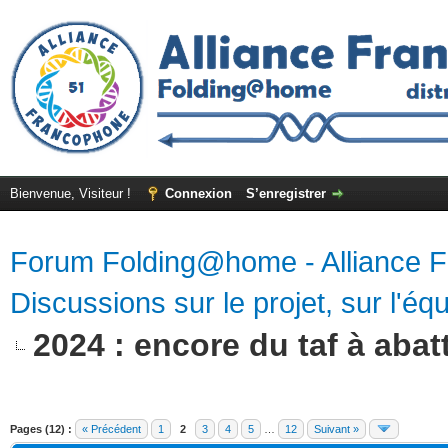
Bienvenue, Visiteur !
Connexion
S’enregistrer
Forum Folding@home - Alliance 
Discussions sur le projet, sur l'équ
2024 : encore du taf à abatt
Pages (12) :
« Précédent
1
2
3
4
5
…
12
Suivant »