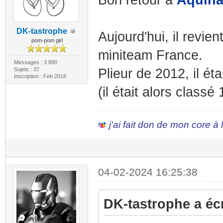
Bon retour à
Aquin
DK-tastrophe
Aujourd'hui, il revie
pom-pom girl
miniteam France.
Messages : 3 890
Sujets : 37
Plieur de 2012, il ét
Inscription : Feb 2018
(il était alors classé
j'ai fait don de mon core à
04-02-2024 16:25:38
DK-tastrophe a écr