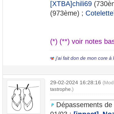
[XTBA]chili69
(730è
(973ème) ;
Cotelett
(*) (**) voir notes b
j'ai fait don de mon core à
29-02-2024 16:28:16
(Mod
tastrophe
.)
Dépassements de