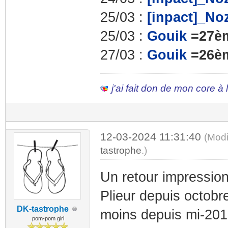
25/03 :
[inpact]_No
25/03 :
Gouik
=27è
27/03 :
Gouik
=26è
j'ai fait don de mon core à
12-03-2024 11:31:40
(Modi
tastrophe
.)
Un retour impression
Plieur depuis octobre
DK-tastrophe
moins depuis mi-2015
pom-pom girl