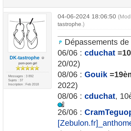
04-06-2024 18:06:50
(Mod
tastrophe
.)
Dépassements d
06/06 :
cduchat
=1
DK-tastrophe
20/02)
pom-pom girl
08/06 :
Gouik
=19è
Messages : 3 892
Sujets : 37
2022)
Inscription : Feb 2018
08/06 :
cduchat
, 10
26/06 :
CramTeguo
[Zebulon.fr]_antho