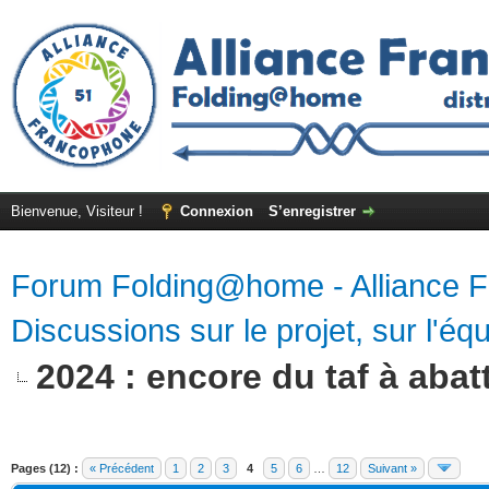
Bienvenue, Visiteur !
Connexion
S’enregistrer
Forum Folding@home - Alliance 
Discussions sur le projet, sur l'équ
2024 : encore du taf à abatt
Pages (12) :
« Précédent
1
2
3
4
5
6
…
12
Suivant »