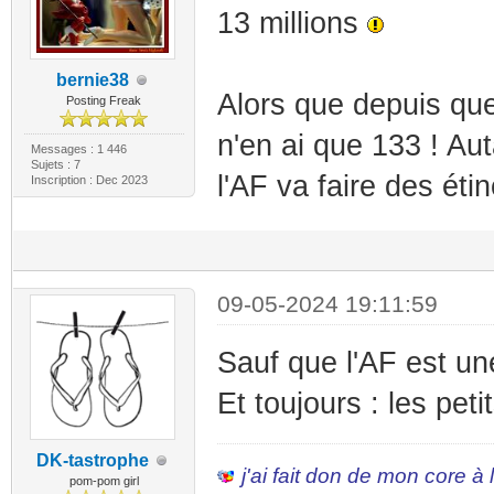
13 millions
bernie38
Alors que depuis qu
Posting Freak
n'en ai que 133 ! Au
Messages : 1 446
Sujets : 7
l'AF va faire des éti
Inscription : Dec 2023
09-05-2024 19:11:59
Sauf que l'AF est un
Et toujours : les peti
DK-tastrophe
j'ai fait don de mon core à
pom-pom girl