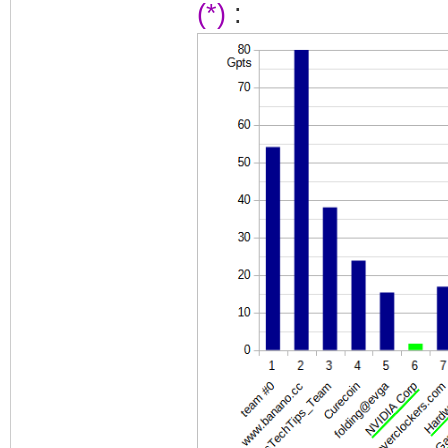
(*)
: