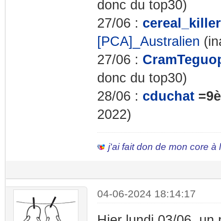
donc du top30)
27/06 :
cereal_killer
[PCA]_Australien
(in
27/06 :
CramTeguo
donc du top30)
28/06 :
cduchat
=9
2022)
j'ai fait don de mon core à
04-06-2024 18:14:17
Hier lundi 03/06, un