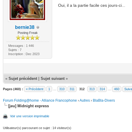
Oui, il a la partie facile ces jours-ci...
bernie38
Posting Freak
Messages : 1 446
Sujets : 7
Inscription : Dec 2023
«
Sujet précédent
|
Sujet suivant
»
Pages (460) :
« Précédent
1
…
310
311
312
313
314
…
460
Suiva
Forum Folding@home - Alliance Francophone
›
Autres
›
BlaBla-Divers
[jeu] Midnight express
Voir une version imprimable
Utilisateur(s) parcourant ce sujet : 14 visiteur(s)