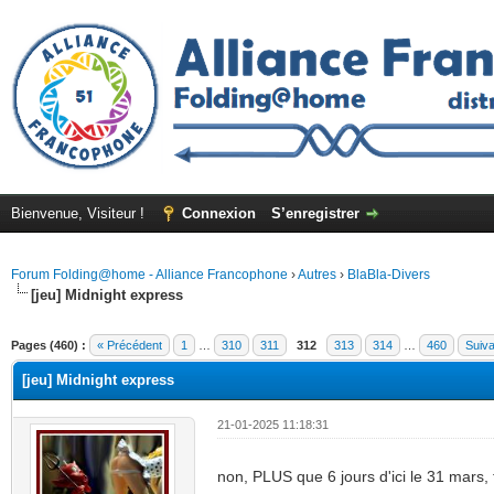
Bienvenue, Visiteur !
Connexion
S’enregistrer
Forum Folding@home - Alliance Francophone
›
Autres
›
BlaBla-Divers
[jeu] Midnight express
Pages (460) :
« Précédent
1
…
310
311
312
313
314
…
460
Suiva
[jeu] Midnight express
21-01-2025 11:18:31
non, PLUS que 6 jours d'ici le 31 mars, f