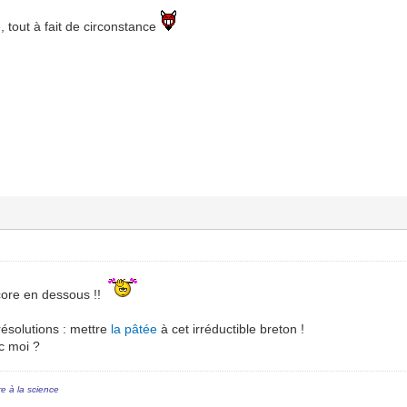
e, tout à fait de circonstance
core en dessous !!
solutions : mettre
la pâtée
à cet irréductible breton !
c moi ?
re à la science