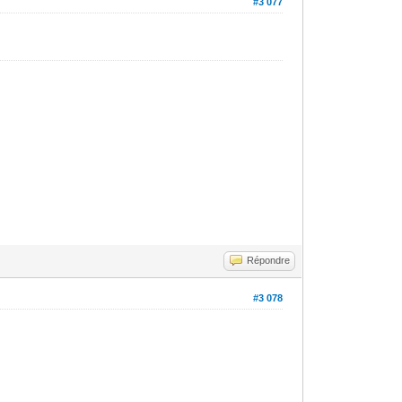
#3 077
Répondre
#3 078