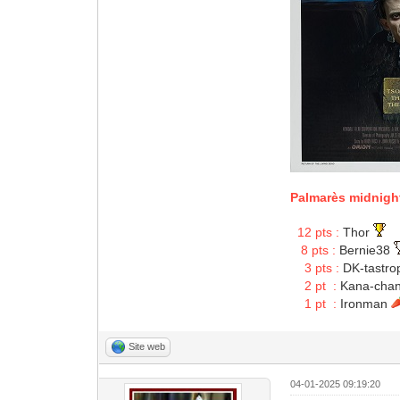
Palmarès midnigh
0
12 pts :
Thor
0
8 pts :
Bernie38
00
3 pts :
DK-tastr
00
2 pt :
Kana-cha
00
1 pt :
Ironman
Site web
04-01-2025 09:19:20