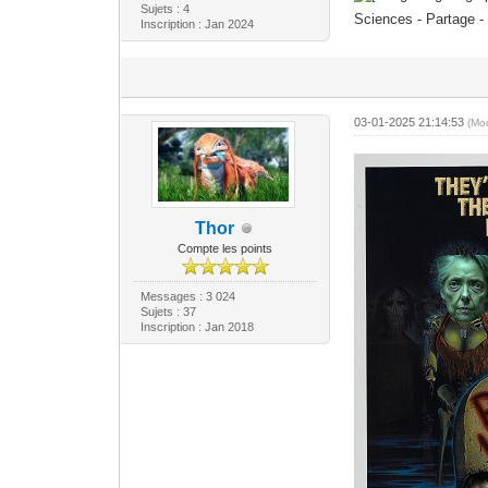
Sujets : 4
Sciences - Partage 
Inscription : Jan 2024
03-01-2025 21:14:53
(Mo
Thor
Compte les points
Messages : 3 024
Sujets : 37
Inscription : Jan 2018