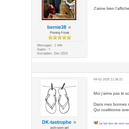
J'aime bien l'affich
bernie38
Posting Freak
Messages : 1 446
Sujets : 7
Inscription : Dec 2023
04-01-2025 11:36:21
Moi j'aime pas le s
Dans mes bonnes ré
Qui coalitionne ave
DK-tastrophe
j'ai fait don de mon co
pom-pom girl