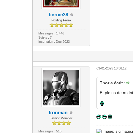
bernie38
Posting Freak
Messages : 1 446
Sujets : 7
Inscription : Dec 2023
03-01-2025 18:56:12
Thor a écrit :
Et pleins de midn
Ironman
Senior Member
Messages : 515