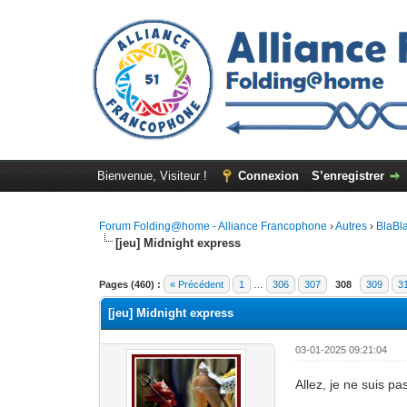
Bienvenue, Visiteur !
Connexion
S’enregistrer
Forum Folding@home - Alliance Francophone
›
Autres
›
BlaBl
[jeu] Midnight express
Pages (460) :
« Précédent
1
…
306
307
308
309
3
[jeu] Midnight express
03-01-2025 09:21:04
Allez, je ne suis pa