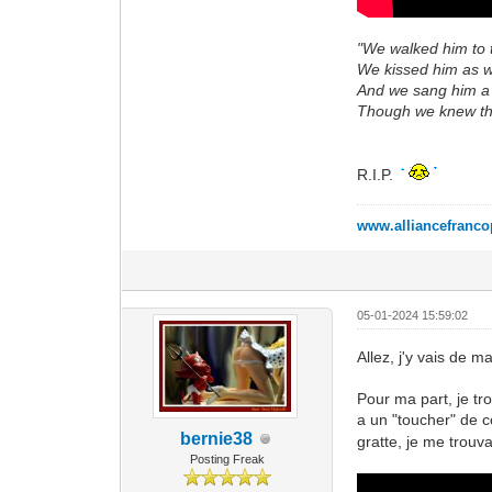
"We walked him to t
We kissed him as w
And we sang him a 
Though we knew tha
R.I.P.
www.alliancefranc
05-01-2024 15:59:02
Allez, j'y vais de ma
Pour ma part, je tr
a un "toucher" de co
bernie38
gratte, je me trou
Posting Freak