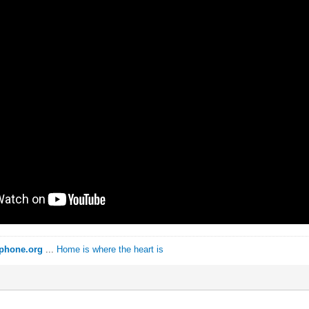
ophone.org
...
Home is where the heart is