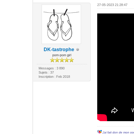
27-05-2023 21:28:47
DK-tastrophe
pom-pom girl
Messages : 3 890
Sujets : 37
Inscription : Feb 2018
j'ai fait don de mon co