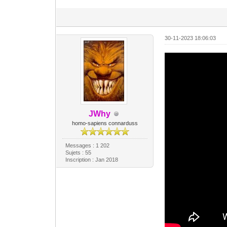
30-11-2023 18:06:03
JWhy
homo-sapiens connarduss
Messages : 1 202
Sujets : 55
Inscription : Jan 2018