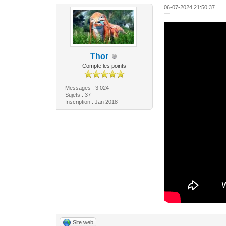
06-07-2024 21:50:37
Thor
Compte les points
Messages : 3 024
Sujets : 37
Inscription : Jan 2018
Site web