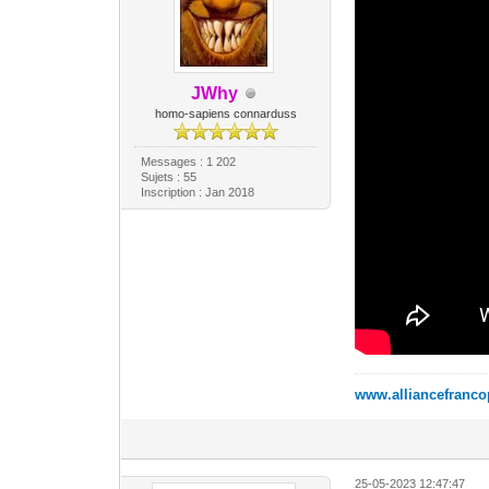
JWhy
homo-sapiens connarduss
Messages : 1 202
Sujets : 55
Inscription : Jan 2018
www.alliancefranc
25-05-2023 12:47:47