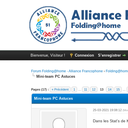
Bienvenue, Visiteur !
Connexion
S’enregistrer
Forum Folding@home - Alliance Francophone
›
Folding@hom
Mini-team PC Astuces
Pages (17) :
« Précédent
1
…
11
12
13
14
15
…
Mini-team PC Astuces
25-03-2021 19:08:12
(Mo
Dans les Stat's de