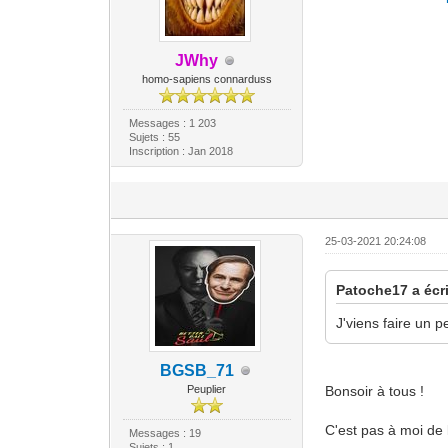
JWhy
homo-sapiens connarduss
Messages : 1 203
Sujets : 55
Inscription : Jan 2018
25-03-2021 20:24:08
Patoche17 a écri
J'viens faire un p
BGSB_71
Peuplier
Bonsoir à tous !
C'est pas à moi de
Messages : 19
Sujets : 1