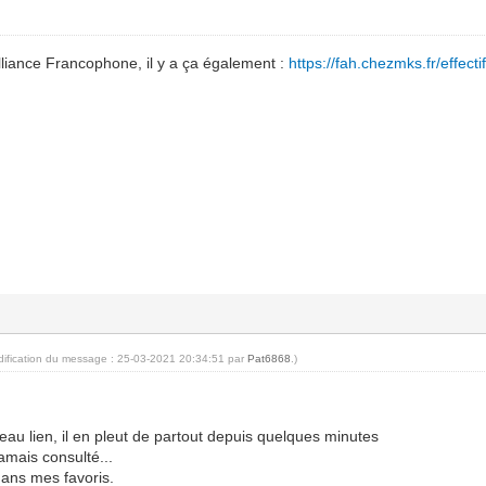
'Alliance Francophone, il y a ça également :
https://fah.chezmks.fr/effecti
dification du message : 25-03-2021 20:34:51 par
Pat6868
.)
au lien, il en pleut de partout depuis quelques minutes
jamais consulté...
dans mes favoris.