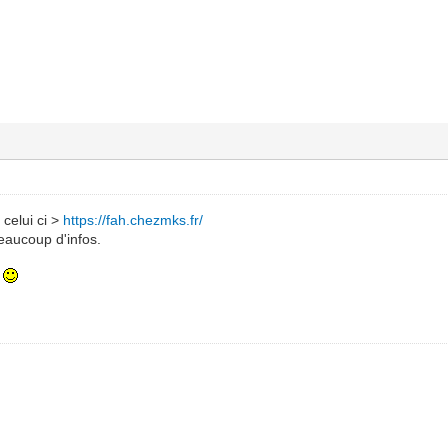
r celui ci >
https://fah.chezmks.fr/
eaucoup d'infos.
.