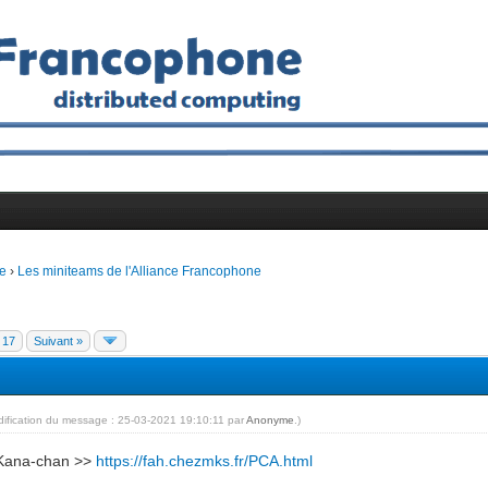
e
›
Les miniteams de l'Alliance Francophone
17
Suivant »
dification du message : 25-03-2021 19:10:11 par
Anonyme
.)
 Kana-chan >>
https://fah.chezmks.fr/PCA.html