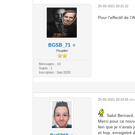
25-03-2021 20:31:22
Pour l'effectif de l
BGSB_71
Peuplier
Messages : 19
Sujets : 1
Inscription : Sep 2020
25-03-2021 20:33:55
(Mo
Salut Bernard,
Merci pour ce nouve
lien que je n'avais 
et hop, enregistré 