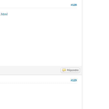
#128
f.html
Répondre
#129