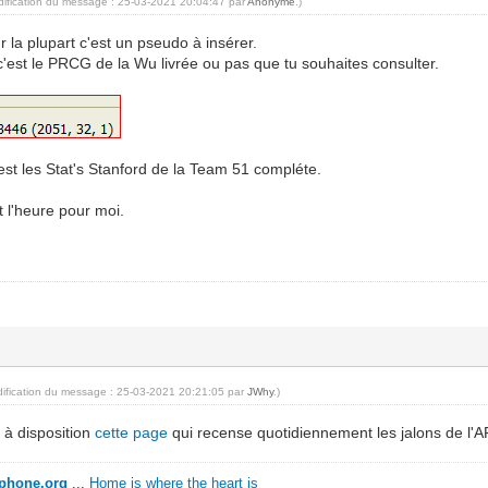
dification du message : 25-03-2021 20:04:47 par
Anonyme
.)
la plupart c'est un pseudo à insérer.
c'est le PRCG de la Wu livrée ou pas que tu souhaites consulter.
c'est les Stat's Stanford de la Team 51 compléte.
t l'heure pour moi.
dification du message : 25-03-2021 20:21:05 par
JWhy
.)
 à disposition
cette page
qui recense quotidiennement les jalons de l'A
ophone.org
...
Home is where the heart is