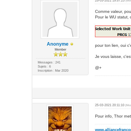
25-03-2021 19:57:23
(Mo
Comme valeur, pour 
Pour le WU statut, 
Anonyme
pour ton lien, oui 
Member
Je vous laisse, c'es
Messages : 241
Sujets : 6
@+
Inscription : Mar 2020
25-03-2021 20:11:10
(Mo
Pour info, Thor met
www.alliancefranc