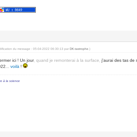
dification du message : 05-04-2022 06:30:13 par
DK-tastrophe
.)
ermer ici ! Un jour
, quand je remonterai à la surface,
j'aurai des tas de 
022...
voilà
!
re à la science