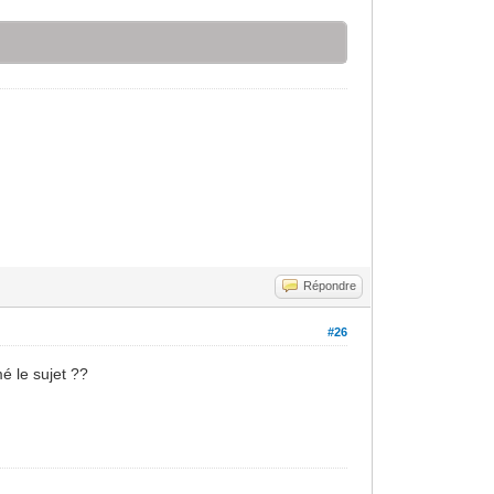
Répondre
#26
mé le sujet ??