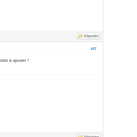
Répondre
#27
stats à ajouter !
Répondre