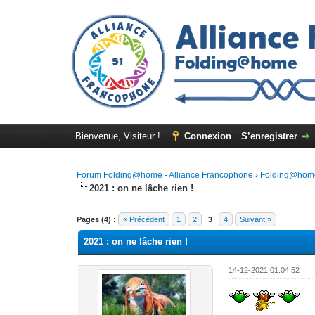
Bienvenue, Visiteur !
Connexion
S’enregistrer
Forum Folding@home - Alliance Francophone
›
Folding@hom
2021 : on ne lâche rien !
Pages (4) :
« Précédent
1
2
3
4
Suivant »
2021 : on ne lâche rien !
14-12-2021 01:04:52