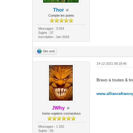
Thor
Compte les points
Messages : 3 024
Sujets : 37
Inscription : Jan 2018
Site web
14-12-2021 08:18:46
Bravo à toutes & t
www.alliancefranc
JWhy
homo-sapiens connarduss
Messages : 1 202
Sujets : 55