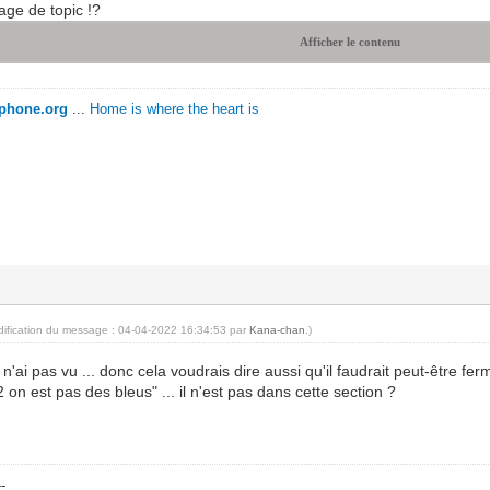
rage de topic !?
Afficher le contenu
ophone.org
...
Home is where the heart is
dification du message : 04-04-2022 16:34:53 par
Kana-chan
.)
 n'ai pas vu ... donc cela voudrais dire aussi qu'il faudrait peut-être fer
2 on est pas des bleus" ... il n'est pas dans cette section ?
--