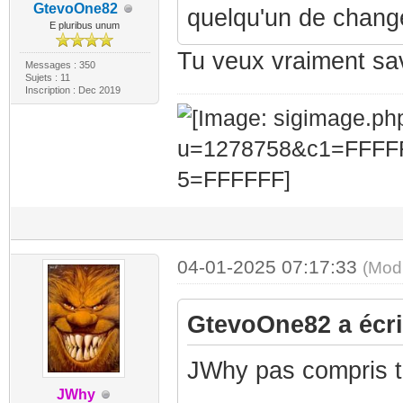
GtevoOne82
quelqu'un de chang
E pluribus unum
Tu veux vraiment sav
Messages : 350
Sujets : 11
Inscription : Dec 2019
04-01-2025 07:17:33
(Mod
GtevoOne82 a écrit
JWhy pas compris 
JWhy