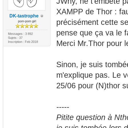
JWhy, ne t'embête pa
XAMPP de Thor : faut
DK-tastrophe
précisément cette se
pom-pom girl
pense que ça va le fa
Messages : 3 892
Sujets : 37
Merci Mr.Thor pour le
Inscription : Feb 2018
Sinon, je suis tombée
m'explique pas. Le v
25/06 pour (N)thor s
-----
Pitite question à Nth