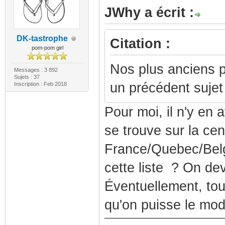
JWhy a écrit :
DK-tastrophe
Citation :
pom-pom girl
Nos plus anciens pl
Messages : 3 892
Sujets : 37
un précédent suje
Inscription : Feb 2018
Pour moi, il n'y en 
se trouve sur la ce
France/Quebec/Belgiq
cette liste ? On devr
Éventuellement, to
qu'on puisse le modi