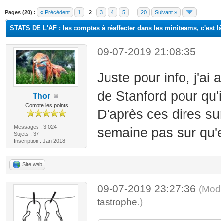
Pages (20) :
« Précédent
1
2
3
4
5
…
20
Suivant »
STATS DE L'AF : les comptes à réaffecter dans les miniteams, c'est là
09-07-2019 21:08:35
Juste pour info, j'a
de Stanford pour qu'il
Thor
Compte les points
D'après ces dires su
Messages : 3 024
semaine pas sur qu'e
Sujets : 37
Inscription : Jan 2018
Site web
09-07-2019 23:27:36
(Mod
tastrophe
.)