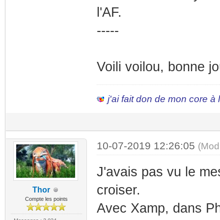
l'AF.
-----
Voili voilou, bonne j
j'ai fait don de mon core à
10-07-2019 12:26:05
(Mod
J'avais pas vu le m
croiser.
Thor
Compte les points
Avec Xamp, dans Php