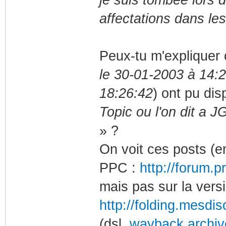
je suis tombée lors 
affectations dans le
Peux-tu m'expliquer 
le 30-01-2003 à 14:
18:26:42
) ont pu dis
Topic ou l'on dit a J
» ?
On voit ces posts (e
PPC :
http://forum.
mais pas sur la vers
http://folding.mesdis
(dsl,
wayback.archiv