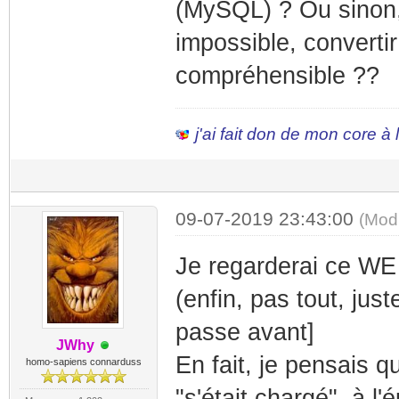
(MySQL) ? Ou sinon,
impossible, converti
compréhensible ??
j'ai fait don de mon core à
09-07-2019 23:43:00
(Mod
Je regarderai ce WE
(enfin, pas tout, ju
passe avant]
JWhy
En fait, je pensais 
homo-sapiens connarduss
"s'était chargé", à l