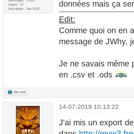
Messages : 3 024
données mais ça sera
Sujets : 37
Inscription : Jan 2018
Edit:
Comme quoi on en app
message de JWhy, je
Je ne savais même pa
en .csv et .ods
Site web
14-07-2019 10:13:22
J'ai mis un export d
dans
http://myw3.fre