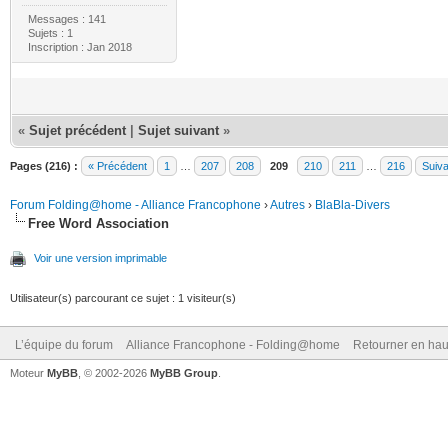
Messages : 141
Sujets : 1
Inscription : Jan 2018
«
Sujet précédent
|
Sujet suivant
»
Pages (216) :
« Précédent
1
…
207
208
209
210
211
…
216
Suiva
Forum Folding@home - Alliance Francophone
›
Autres
›
BlaBla-Divers
Free Word Association
Voir une version imprimable
Utilisateur(s) parcourant ce sujet : 1 visiteur(s)
L’équipe du forum
Alliance Francophone - Folding@home
Retourner en hau
Moteur
MyBB
, © 2002-2026
MyBB Group
.