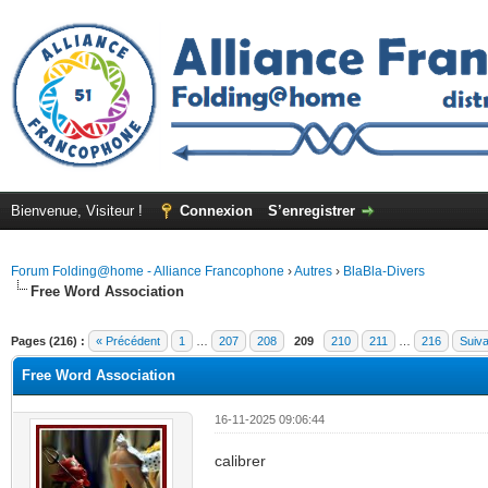
Bienvenue, Visiteur !
Connexion
S’enregistrer
Forum Folding@home - Alliance Francophone
›
Autres
›
BlaBla-Divers
Free Word Association
Pages (216) :
« Précédent
1
…
207
208
209
210
211
…
216
Suiva
Free Word Association
16-11-2025 09:06:44
calibrer