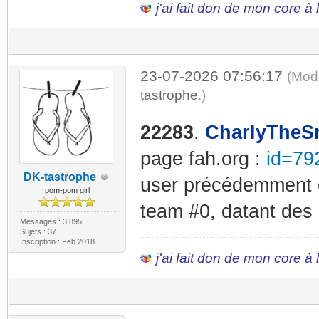
j'ai fait don de mon core à
23-07-2026 07:56:17
(Mod
tastrophe
.)
22283
.
CharlyTheS
page fah.org :
id=79
DK-tastrophe
user précédemment c
pom-pom girl
team #0, datant des 3
Messages : 3 895
Sujets : 37
Inscription : Feb 2018
j'ai fait don de mon core à