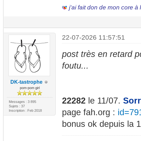
j'ai fait don de mon core à
22-07-2026 11:57:51
post très en retard 
foutu...
DK-tastrophe
pom-pom girl
22282
le 11/07.
Sor
Messages : 3 895
Sujets : 37
page fah.org :
id=79
Inscription : Feb 2018
bonus ok depuis la 