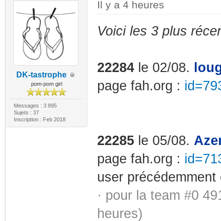
Il y a 4 heures
Voici les 3 plus récen
22284
le 02/08.
lou
DK-tastrophe
page fah.org :
id=79
pom-pom girl
Messages : 3 895
Sujets : 37
Inscription : Feb 2018
22285
le 05/08.
Aze
page fah.org :
id=71
user précédemment c
· pour la team #0 49
heures)