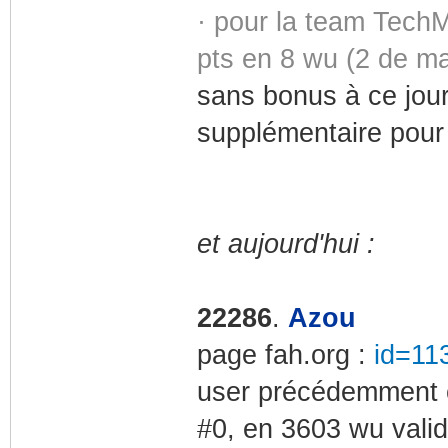
· pour la team Tech
pts en 8 wu (2 de ma
sans bonus à ce jou
supplémentaire pour 
et aujourd'hui :
22286
.
Azou
page fah.org :
id=11
user précédemment c
#0, en 3603 wu valid