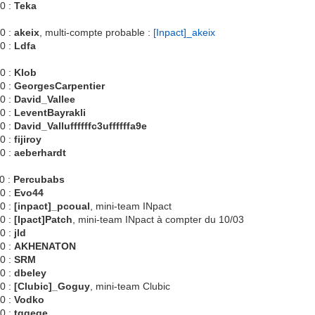
0 :
Teka
0 :
akeix
, multi-compte probable :
[Inpact]_akeix
0 :
Ldfa
0 :
Klob
0 :
GeorgesCarpentier
0 :
David_Vallee
0 :
LeventBayrakli
0 :
David_Valluffffffc3uffffffa9e
0 :
fijiroy
0 :
aeberhardt
0 :
Percubabs
0 :
Evo44
0 :
[inpact]_pcoual
, mini-team INpact
0 :
[Ipact]Patch
, mini-team INpact à compter du 10/03
0 :
jld
0 :
AKHENATON
0 :
SRM
0 :
dbeley
0 :
[Clubic]_Goguy
, mini-team Clubic
0 :
Vodko
0 :
tggege