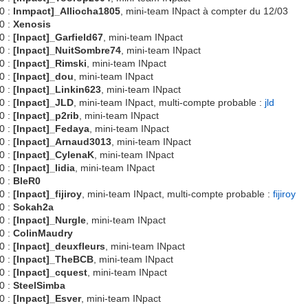
0 :
Inmpact]_Alliocha1805
, mini-team INpact à compter du 12/03
0 :
Xenosis
0 :
[Inpact]_Garfield67
, mini-team INpact
0 :
[Inpact]_NuitSombre74
, mini-team INpact
0 :
[Inpact]_Rimski
, mini-team INpact
0 :
[Inpact]_dou
, mini-team INpact
0 :
[Inpact]_Linkin623
, mini-team INpact
0 :
[Inpact]_JLD
, mini-team INpact, multi-compte probable :
jld
0 :
[Inpact]_p2rib
, mini-team INpact
0 :
[Inpact]_Fedaya
, mini-team INpact
0 :
[Inpact]_Arnaud3013
, mini-team INpact
0 :
[Inpact]_CylenaK
, mini-team INpact
0 :
[Inpact]_Iidia
, mini-team INpact
0 :
BleR0
0 :
[Inpact]_fijiroy
, mini-team INpact, multi-compte probable :
fijiroy
0 :
Sokah2a
0 :
[Inpact]_Nurgle
, mini-team INpact
0 :
ColinMaudry
0 :
[Inpact]_deuxfleurs
, mini-team INpact
0 :
[Inpact]_TheBCB
, mini-team INpact
0 :
[Inpact]_cquest
, mini-team INpact
0 :
SteelSimba
0 :
[Inpact]_Esver
, mini-team INpact