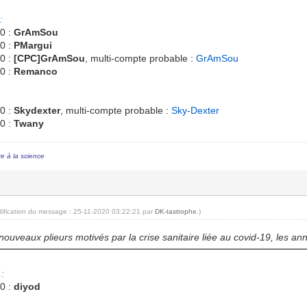
:
0 :
GrAmSou
0 :
PMargui
0 :
[CPC]GrAmSou
, multi-compte probable :
GrAmSou
0 :
Remanco
0 :
Skydexter
, multi-compte probable :
Sky-Dexter
0 :
Twany
re à la science
dification du message : 25-11-2020 03:22:21 par
DK-tastrophe
.)
 nouveaux plieurs motivés par la crise sanitaire liée au covid-19, les 
:
0 :
diyod