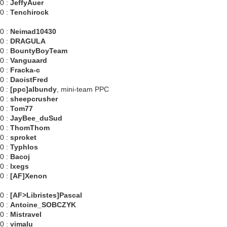
0 :
JeffyAuer
0 :
Tenchirock
0 :
Neimad10430
0 :
DRAGULA
0 :
BountyBoyTeam
0 :
Vanguaard
0 :
Fracka-c
0 :
DaoistFred
0 :
[ppc]albundy
, mini-team PPC
0 :
sheepcrusher
0 :
Tom77
0 :
JayBee_duSud
0 :
ThomThom
0 :
sproket
0 :
Typhlos
0 :
Bacoj
0 :
lxegs
0 :
[AF]Xenon
0 :
[AF>Libristes]Pascal
0 :
Antoine_SOBCZYK
0 :
Mistravel
0 :
vimalu