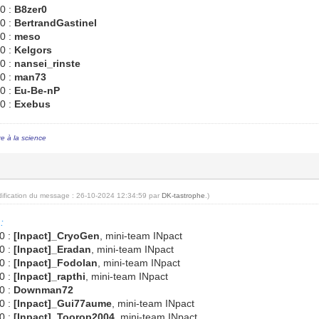
0 :
B8zer0
0 :
BertrandGastinel
0 :
meso
0 :
Kelgors
0 :
nansei_rinste
0 :
man73
0 :
Eu-Be-nP
0 :
Exebus
re à la science
dification du message : 26-10-2024 12:34:59 par
DK-tastrophe
.)
:
0 :
[Inpact]_CryoGen
, mini-team INpact
0 :
[Inpact]_Eradan
, mini-team INpact
0 :
[Inpact]_Fodolan
, mini-team INpact
0 :
[Inpact]_rapthi
, mini-team INpact
0 :
Downman72
0 :
[Inpact]_Gui77aume
, mini-team INpact
0 :
[Inpact]_Toorop2004
, mini-team INpact