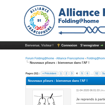
Bienvenue, Visiteur !
Connexion
S’enregistrer
Forum Folding@home - Alliance Francophone
›
Folding@hom
Nouveaux plieurs : bienvenue dans l'AF !
Pages (52) :
« Précédent
1
2
3
4
5
6
…
52
Su
Nouveaux plieurs : bienvenue dans l'AF !
11-04-2020 06:01:03
(Mo
Je reprends à part