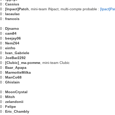
0 :
Cassius
0 :
[Inpact]Patch
, mini-team INpact, multi-compte probable :
[Ipact]Pa
0 :
lacaulac
0 :
francois
0 :
Djnarno
0 :
cam84
0 :
beejay06
0 :
NemZ64
0 :
einfro
0 :
Ivan_Gabriele
0 :
JoeBar2292
0 :
[Clubic]_ma-pomme
, mini-team Clubic
0 :
Baar_Apapa
0 :
MarmotteMilka
0 :
ManCo68
0 :
Ghislain
0 :
MoonCrystal
0 :
Mitch
0 :
zelandonii
0 :
Felipe
0 :
Eric_Chambly