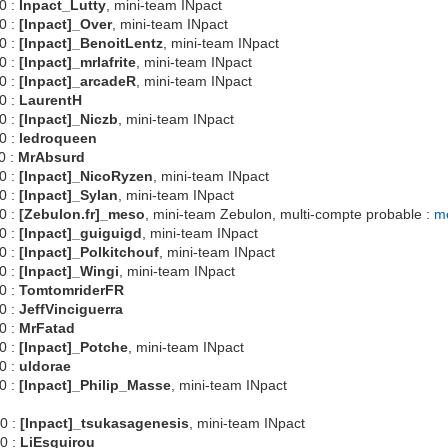
0 :
Inpact_Lutty
, mini-team INpact
0 :
[Inpact]_Over
, mini-team INpact
0 :
[Inpact]_BenoitLentz
, mini-team INpact
0 :
[Inpact]_mrlafrite
, mini-team INpact
0 :
[Inpact]_arcadeR
, mini-team INpact
0 :
LaurentH
0 :
[Inpact]_Niczb
, mini-team INpact
0 :
ledroqueen
0 :
MrAbsurd
0 :
[Inpact]_NicoRyzen
, mini-team INpact
0 :
[Inpact]_Sylan
, mini-team INpact
0 :
[Zebulon.fr]_meso
, mini-team Zebulon, multi-compte probable :
m
0 :
[Inpact]_guiguigd
, mini-team INpact
0 :
[Inpact]_Polkitchouf
, mini-team INpact
0 :
[Inpact]_Wingi
, mini-team INpact
0 :
TomtomriderFR
0 :
JeffVinciguerra
0 :
MrFatad
0 :
[Inpact]_Potche
, mini-team INpact
0 :
uldorae
0 :
[Inpact]_Philip_Masse
, mini-team INpact
0 :
[Inpact]_tsukasagenesis
, mini-team INpact
0 :
LiEsquirou