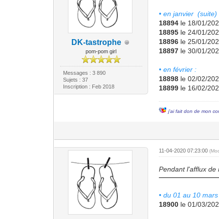
• en janvier (suite) 
18894
le 18/01/202
18895
le 24/01/202
18896
le 25/01/202
DK-tastrophe
18897
le 30/01/202
pom-pom girl
• en février :
Messages : 3 890
18898
le 02/02/202
Sujets : 37
Inscription : Feb 2018
18899
le 16/02/202
j'ai fait don de mon co
11-04-2020 07:23:00
(Mo
Pendant l'afflux de
• du 01 au 10 mars 
18900
le 01/03/202