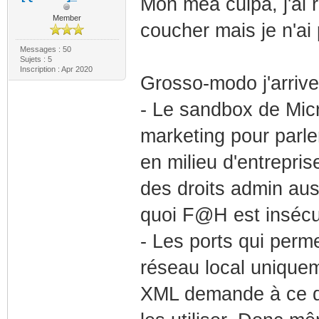
Mon méa culpa, j'ai 
Member
coucher mais je n'ai 
Messages : 50
Sujets : 5
Inscription : Apr 2020
Grosso-modo j'arrive
- Le sandbox de Micr
marketing pour parle
en milieu d'entrepris
des droits admin aus
quoi F@H est insécurit
- Les ports qui perme
réseau local uniquem
XML demande à ce qu