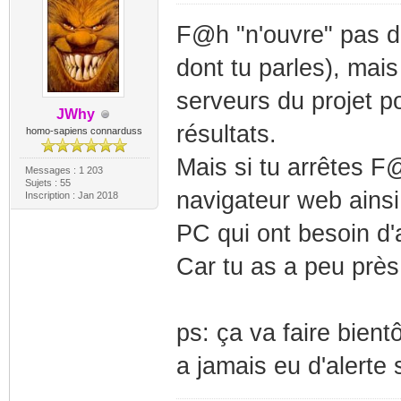
F@h "n'ouvre" pas de 
dont tu parles), mai
serveurs du projet 
JWhy
résultats.
homo-sapiens connarduss
Mais si tu arrêtes F@
Messages : 1 203
Sujets : 55
navigateur web ainsi
Inscription : Jan 2018
PC qui ont besoin d'a
Car tu as a peu près
ps: ça va faire bient
a jamais eu d'alerte 