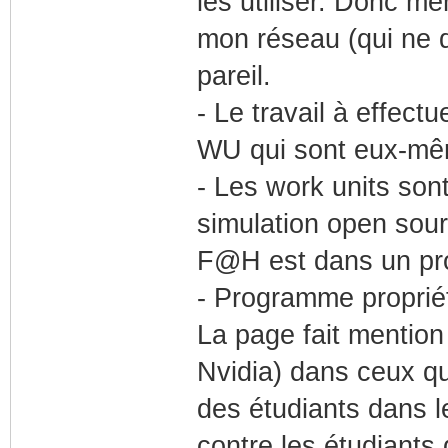
les utiliser. Donc m
mon réseau (qui ne de
pareil.
- Le travail à effect
WU qui sont eux-même
- Les work units son
simulation open sour
F@H est dans un pro
- Programme propriét
La page fait mention
Nvidia) dans ceux q
des étudiants dans leu
contre les étudiants 