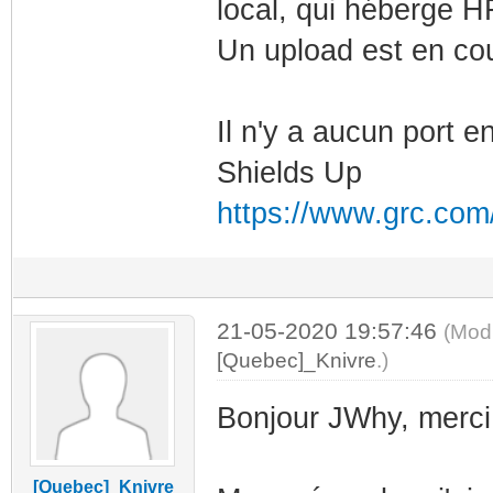
local, qui héberge 
Un upload est en cou
Il n'y a aucun port en
Shields Up
https://www.grc.com
21-05-2020 19:57:46
(Modi
[Quebec]_Knivre
.)
Bonjour JWhy, merci 
[Quebec]_Knivre