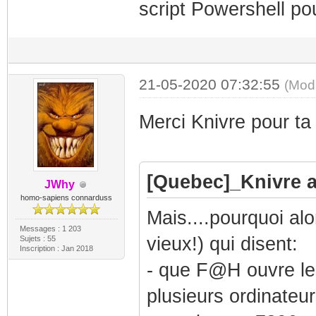
script Powershell po
21-05-2020 07:32:55
(Mod
Merci Knivre pour ta
[Quebec]_Knivre a 
JWhy
homo-sapiens connarduss
Mais....pourquoi alo
Messages : 1 203
vieux!) qui disent:
Sujets : 55
Inscription : Jan 2018
- que F@H ouvre le 
plusieurs ordinateu