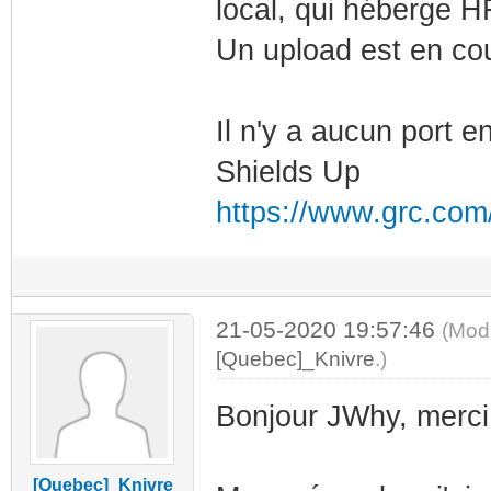
local, qui héberge 
Un upload est en cou
Il n'y a aucun port en
Shields Up
https://www.grc.com
21-05-2020 19:57:46
(Modi
[Quebec]_Knivre
.)
Bonjour JWhy, merci 
[Quebec]_Knivre