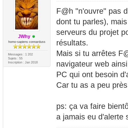
F@h "n'ouvre" pas de 
dont tu parles), mai
serveurs du projet 
JWhy
résultats.
homo-sapiens connarduss
Mais si tu arrêtes F@
Messages : 1 202
Sujets : 55
navigateur web ainsi
Inscription : Jan 2018
PC qui ont besoin d'a
Car tu as a peu près
ps: ça va faire bient
a jamais eu d'alerte 