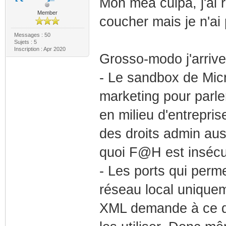
Mon méa culpa, j'ai 
Member
coucher mais je n'ai 
Messages : 50
Sujets : 5
Inscription : Apr 2020
Grosso-modo j'arrive
- Le sandbox de Micr
marketing pour parle
en milieu d'entrepris
des droits admin aus
quoi F@H est insécurit
- Les ports qui perme
réseau local uniquem
XML demande à ce qu