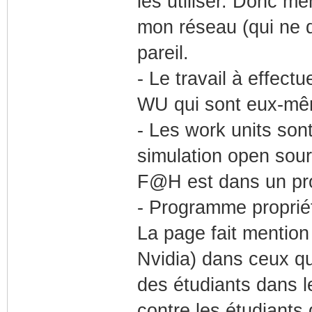
les utiliser. Donc m
mon réseau (qui ne de
pareil.
- Le travail à effect
WU qui sont eux-même
- Les work units son
simulation open sour
F@H est dans un pro
- Programme propriét
La page fait mention
Nvidia) dans ceux q
des étudiants dans leu
contre les étudiants 