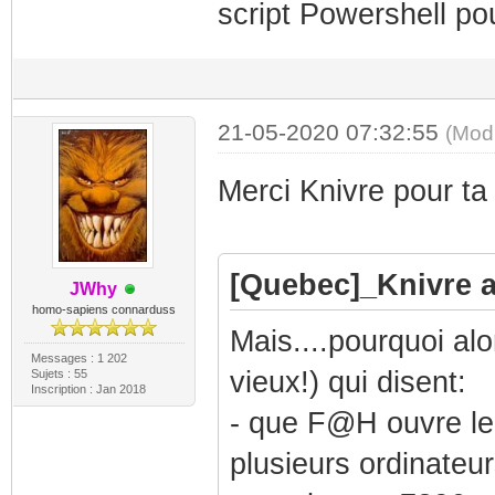
script Powershell po
21-05-2020 07:32:55
(Mod
Merci Knivre pour ta
[Quebec]_Knivre a 
JWhy
homo-sapiens connarduss
Mais....pourquoi alo
Messages : 1 202
vieux!) qui disent:
Sujets : 55
Inscription : Jan 2018
- que F@H ouvre le 
plusieurs ordinateu