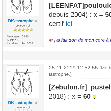
[LEENFAT]pouloul
depuis 2004) : x =
5
DK-tastrophe
certif
ici
pom-pom girl
Messages : 3 890
j'ai fait don de mon core à
Sujets : 37
Inscription : Feb 2018
25-11-2019 12:52:55
(Modi
tastrophe
.)
[Zebulon.fr]_pustel
2018) : x =
60
DK-tastrophe
pom-pom girl