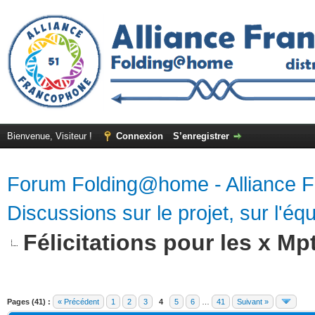
Bienvenue, Visiteur !
Connexion
S’enregistrer
Forum Folding@home - Alliance 
Discussions sur le projet, sur l'équ
Félicitations pour les x Mpt
Pages (41) :
« Précédent
1
2
3
4
5
6
…
41
Suivant »