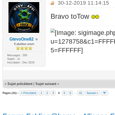
30-12-2019 11:14:15
Bravo toTow
GtevoOne82
E pluribus unum
Messages : 350
Sujets : 11
Inscription : Dec 2019
«
Sujet précédent
|
Sujet suivant
»
Pages (41) :
« Précédent
1
2
3
4
5
6
…
41
Suivant »