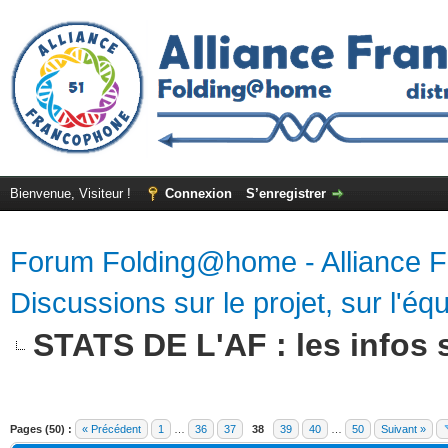
Bienvenue, Visiteur !
Connexion
S’enregistrer
Forum Folding@home - Alliance 
Discussions sur le projet, sur l'équ
STATS DE L'AF : les infos s
Pages (50) :
« Précédent
1
…
36
37
38
39
40
…
50
Suivant »