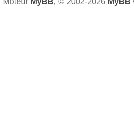
Moteur
MyBB
, © 2002-2026
MyBB 