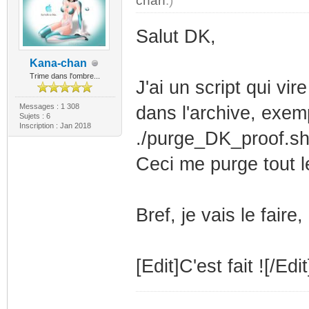
chan
.)
Salut DK,
Kana-chan
Trime dans l'ombre...
J'ai un script qui vi
Messages : 1 308
dans l'archive, exem
Sujets : 6
Inscription : Jan 2018
./purge_DK_proof.s
Ceci me purge tout l
Bref, je vais le faire
[Edit]C'est fait ![/Edit