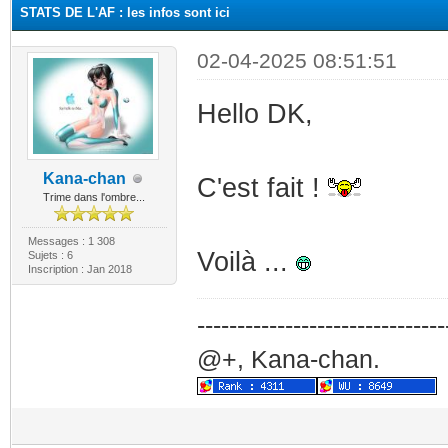
STATS DE L'AF : les infos sont ici
02-04-2025 08:51:51
Hello DK,
Kana-chan
C'est fait !
Trime dans l'ombre...
Messages : 1 308
Voilà ...
Sujets : 6
Inscription : Jan 2018
-------------------------------
@+, Kana-chan.