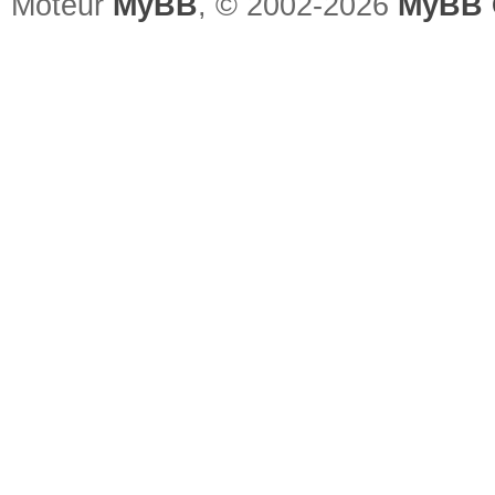
Moteur
MyBB
, © 2002-2026
MyBB 