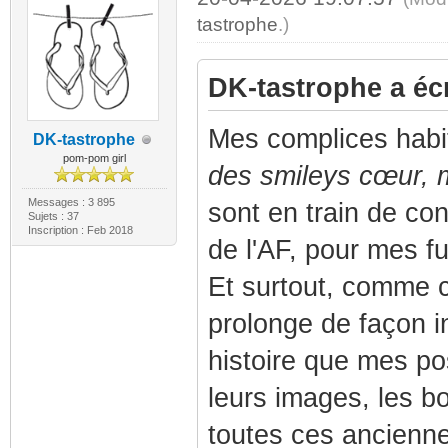
tastrophe
.)
DK-tastrophe a écr
Mes complices hab
DK-tastrophe
pom-pom girl
des smileys cœur, m
Messages : 3 895
sont en train de con
Sujets : 37
Inscription : Feb 2018
de l'AF, pour mes fu
Et surtout, comme 
prolonge de façon in
histoire que mes po
leurs images, les b
toutes ces ancienne