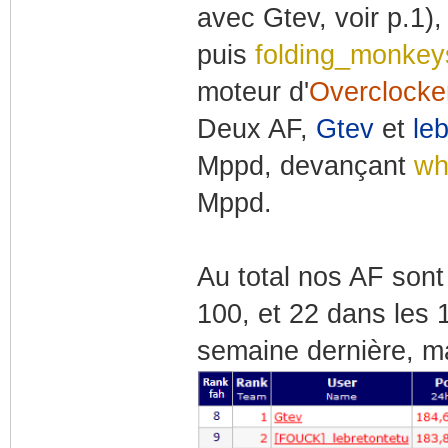
avec Gtev, voir p.1)
puis
folding_monke
moteur d'
Overclocke
Deux AF,
Gtev
et
le
Mppd, devançant
wh
Mppd.
Au total nos AF sont
100, et 22 dans les 
semaine dernière, ma