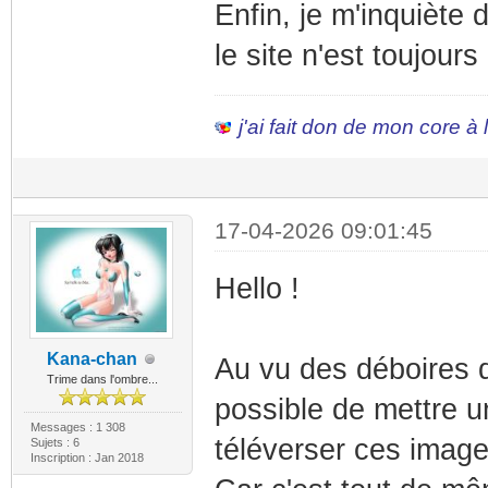
Enfin, je m'inquiète
le site n'est toujour
j'ai fait don de mon core à
17-04-2026 09:01:45
Hello !
Kana-chan
Au vu des déboires 
Trime dans l'ombre...
possible de mettre u
Messages : 1 308
téléverser ces image
Sujets : 6
Inscription : Jan 2018