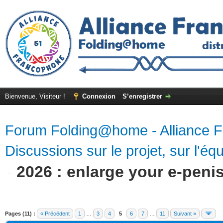
Bienvenue, Visiteur !
Connexion
S’enregistrer
Forum Folding@home - Alliance 
Discussions sur le projet, sur l'équ
2026 : enlarge your e-peni
Pages (11) :
« Précédent
1
…
3
4
5
6
7
…
11
Suivant »