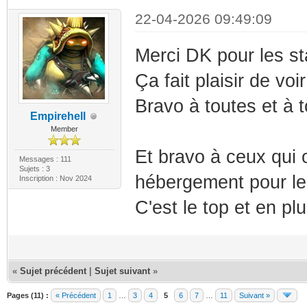
22-04-2026 09:49:09
Merci DK pour les s
Ça fait plaisir de vo
Bravo à toutes et à t
Empirehell
Member
Et bravo à ceux qui 
Messages : 111
Sujets : 3
hébergement pour l
Inscription : Nov 2024
C'est le top et en p
«
Sujet précédent
|
Sujet suivant
»
Pages (11) :
« Précédent
1
…
3
4
5
6
7
…
11
Suivant »