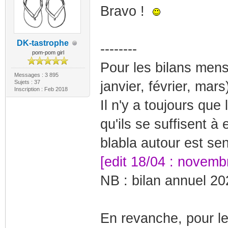
Bravo !
DK-tastrophe
--------
pom-pom girl
Pour les bilans men
Messages : 3 895
Sujets : 37
janvier, février, mar
Inscription : Feb 2018
Il n'y a toujours que
qu'ils se suffisent à
blabla autour est se
[edit 18/04 : nove
NB : bilan annuel 20
En revanche, pour l