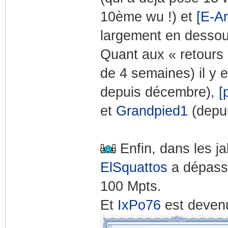
10ème wu !) et
[E-A
largement en desso
Quant aux « retours »
de 4 semaines) il y 
depuis décembre),
[
et
Grandpied1
(depui
Enfin, dans les j
ElSquattos
a dépassé
100 Mpts.
Et
IxPo76
est devenu