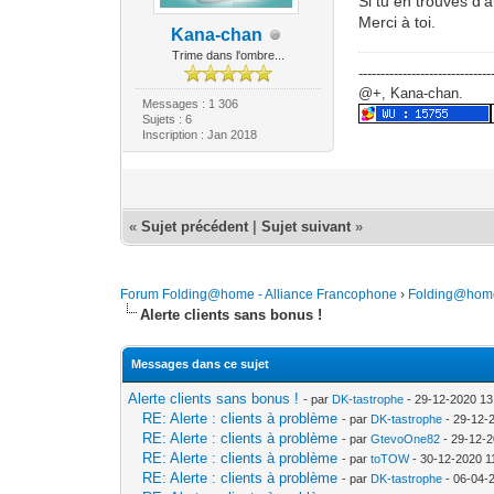
Si tu en trouves d'a
Merci à toi.
Kana-chan
Trime dans l'ombre...
------------------------------
@+, Kana-chan.
Messages : 1 306
Sujets : 6
Inscription : Jan 2018
«
Sujet précédent
|
Sujet suivant
»
Forum Folding@home - Alliance Francophone
›
Folding@hom
Alerte clients sans bonus !
Messages dans ce sujet
Alerte clients sans bonus !
- par
DK-tastrophe
- 29-12-2020 13
RE: Alerte : clients à problème
- par
DK-tastrophe
- 29-12-
RE: Alerte : clients à problème
- par
GtevoOne82
- 29-12-2
RE: Alerte : clients à problème
- par
toTOW
- 30-12-2020 1
RE: Alerte : clients à problème
- par
DK-tastrophe
- 06-04-