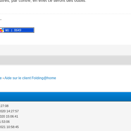
utres, par contre, en effet ce seront des oublis.
--
e
›
Aide sur le client Folding@home
:27:08
2020 14:27:57
020 15:06:41
1:53:06
2021 10:58:45