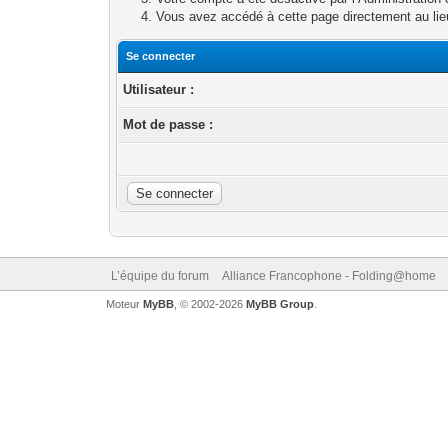
Vous avez accédé à cette page directement au lieu 
Se connecter
Utilisateur :
Mot de passe :
L’équipe du forum
Alliance Francophone - Folding@home
Moteur
MyBB
, © 2002-2026
MyBB Group
.