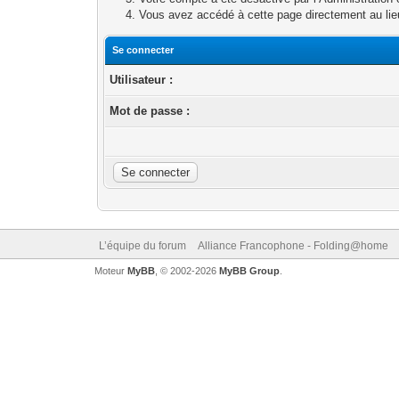
Vous avez accédé à cette page directement au lieu 
Se connecter
Utilisateur :
Mot de passe :
L’équipe du forum
Alliance Francophone - Folding@home
Moteur
MyBB
, © 2002-2026
MyBB Group
.