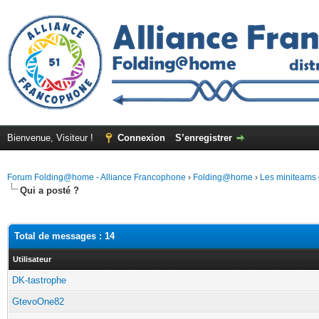
Bienvenue, Visiteur !
Connexion
S’enregistrer
Forum Folding@home - Alliance Francophone
›
Folding@home
›
Les miniteams 
Qui a posté ?
Total de messages : 14
Utilisateur
DK-tastrophe
GtevoOne82