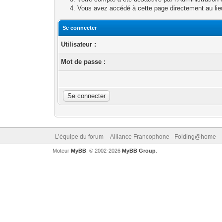
Vous avez accédé à cette page directement au lieu 
Se connecter
Utilisateur :
Mot de passe :
L’équipe du forum
Alliance Francophone - Folding@home
Moteur
MyBB
, © 2002-2026
MyBB Group
.